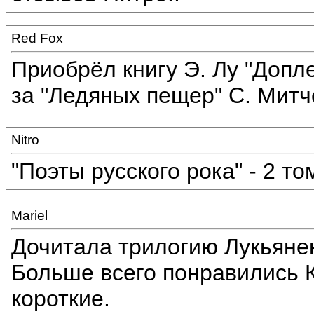
Red Fox
Приобрёл книгу Э. Лу "Допл
за "Ледяных пещер" С. Митч
Nitro
"Поэты русского рока" - 2 то
Mariel
Дочитала трилогию Лукьянен
Больше всего понравились К
короткие.