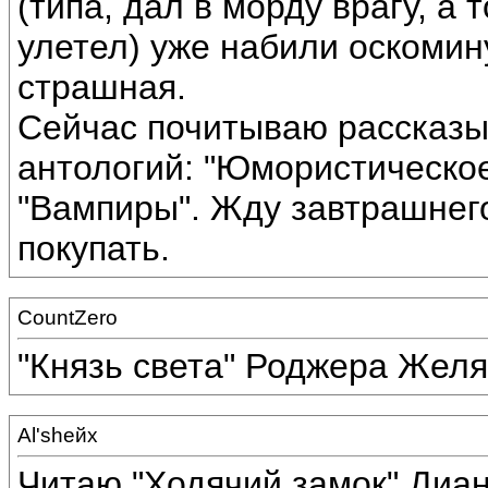
(типа, дал в морду врагу, а 
улетел) уже набили оскомин
страшная.
Сейчас почитываю рассказы 
антологий: "Юмористическое
"Вампиры". Жду завтрашнего
покупать.
CountZero
"Князь света" Роджера Желя
Al'shейх
Читаю "Ходячий замок" Диан