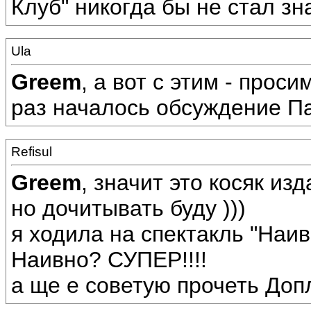
Клуб" никогда бы не стал з
Ula
Greem
, а вот с этим - проси
раз началось обсуждение Па
Refisul
Greem
, значит это косяк изд
но дочитывать буду )))
я ходила на спектакль "Наивн
Наивно? СУПЕР!!!!
а ще е советую прочеть Доп