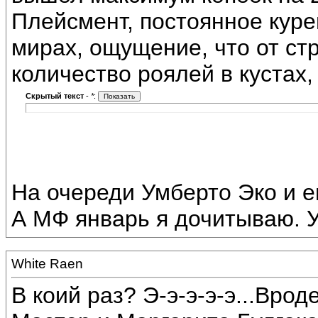
Плейсмент, постоянное куре
мирах, ощущение, что от ст
количество роялей в кустах,
Скрытый текст
-
*
:
На очереди Умберто Эко и е
А МФ январь я дочитываю. 
White Raen
В коий раз? Э-э-э-э-э...Вро