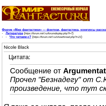
Форум «Мир фантастики» — фэнтези, фантастика, конкурсы расск
-
Литература
(
)
https://forum.mirf.ru/forumdisplay.php?f=7
- -
Что читаем-с?
(
)
https://forum.mirf.ru/showthread.php?t=21
Nicole Black
Цитата:
Сообщение от
Argumentat
Прочел "Безнадегу" от С.
произведение, что тут ск