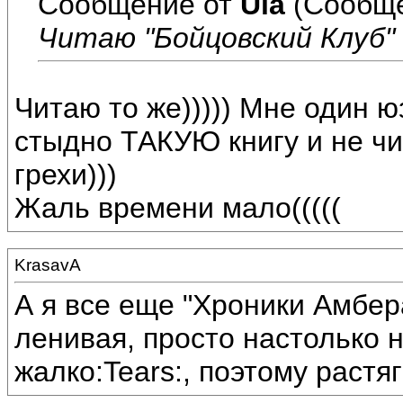
Сообщение от
Ula
(Сообще
Читаю "Бойцовский Клуб"
Читаю то же))))) Мне один 
стыдно ТАКУЮ книгу и не чи
грехи)))
Жаль времени мало(((((
KrasavA
А я все еще "Хроники Амбер
ленивая, просто настолько 
жалко:Tears:, поэтому раст