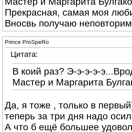
Мастер и Маргарита Булгако
Прекрасная, самая моя люби
Вносвь получаю неповторимо
Prince ProSpeRo
Цитата:
В коий раз? Э-э-э-э-э...Вр
Мастер и Маргарита Булга
Да, я тоже , только в первый
теперь за три дня надо осил
А что б ещё большее удовол