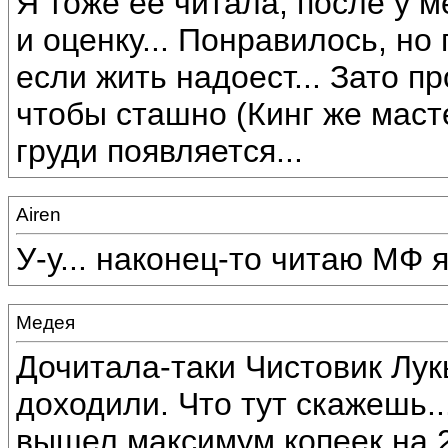
Я тоже ее читала, после у 
и оценку... Понравилось, но
если жить надоест... Зато п
чтобы сташно (Кинг же масте
груди появляется...
Airen
У-у... наконец-то читаю МФ я
Медея
Дочитала-таки Чистовик Лукь
доходили. Что тут скажешь..
вышел максимум копеек на 