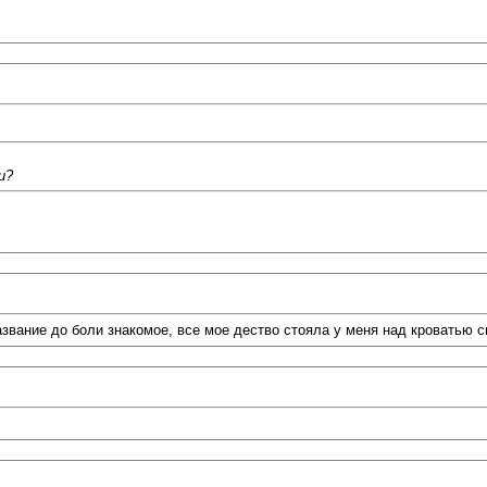
и?
азвание до боли знакомое, все мое дество стояла у меня над кроватью си