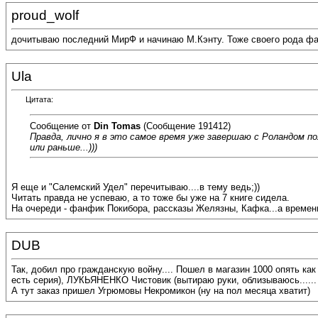
proud_wolf
дочитываю последний МирФ и начинаю М.Кэнту. Тоже своего рода фан
Ula
Цитата:
Сообщение от
Din Tomas
(Сообщение 191412)
Правда, лично я в это самое время уже завершаю с Роландом п
или раньше...)))
Я еще и "Салемский Удел" перечитываю....в тему ведь;))
Читать правда не успеваю, а то тоже бы уже на 7 книге сидела.
На очереди - фанфик Покибора, рассказы Желязны, Кафка...а времени
DUB
Так, добил про гражданскую войну.... Пошел в магазин 1000 опять ка
есть серия), ЛУКЬЯНЕНКО Чистовик (вытираю руки, облизываюсь...... но 
А тут заказ пришел Угрюмовы Некромикон (ну на пол месяца хватит)