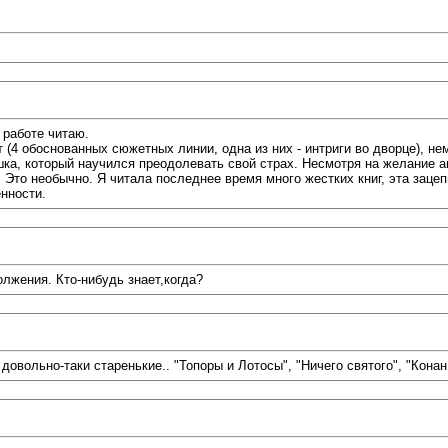
 работе читаю.
 (4 обоснованных сюжетных линии, одна из них - интриги во дворце), не
шка, который научился преодолевать свой страх. Несмотря на желание 
 Это необычно. Я читала последнее время много жестких книг, эта заце
енности.
лжения. Кто-нибудь знает,когда?
довольно-таки старенькие.. "Топоры и Лотосы", "Ничего святого", "Конан 