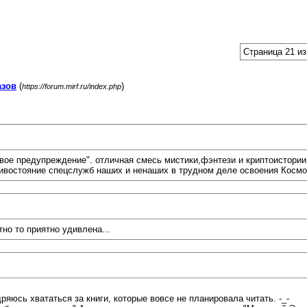
Страница 21 из
азов
(
)
https://forum.mirf.ru/index.php
овое предупреждение". отличная смесь мистики,фэнтези и криптоистории
отивостояние спецслужб наших и ненаших в трудном деле освоения Космо
но то приятно удивлена...
яюсь хвататься за книги, которые вовсе не планировала читать. -_-