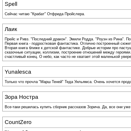
Spell
Сейчас читаю "Крабат" Отфрида Пройслера.
Лаик
Прейс и Ривз. "Последний дракон". Эмили Родда. "Роуэн из Рина". По
Первая книга - подростковая фантастика. Отлично построенный сюжет
Вторая книга ближе к детской фантастике. Добрые истории про пасту
сказочные ситуации, коллизии, построение отношений между героями.
счастливый конец. О небо, как часто не хватает этой маленькой увер
Yunalesca
Только что прочла "Марш Теней" Теда Уильямса. Очень хочется продо
Зора Ностра
Все-таки решилась купить сборник рассказов Зорича. Да, все они уже 
CountZero