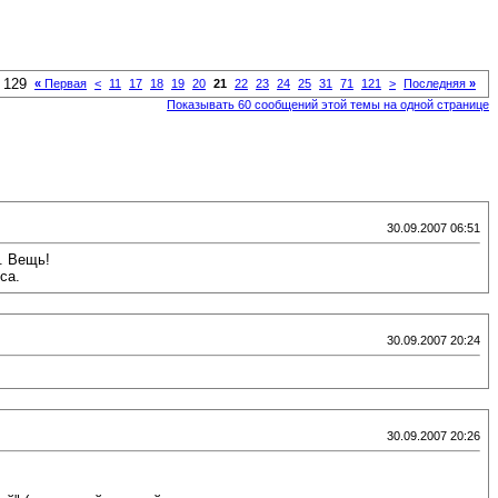
 129
«
Первая
<
11
17
18
19
20
21
22
23
24
25
31
71
121
>
Последняя
»
Показывать 60 сообщений этой темы на одной странице
30.09.2007 06:51
. Вещь!
са.
30.09.2007 20:24
30.09.2007 20:26