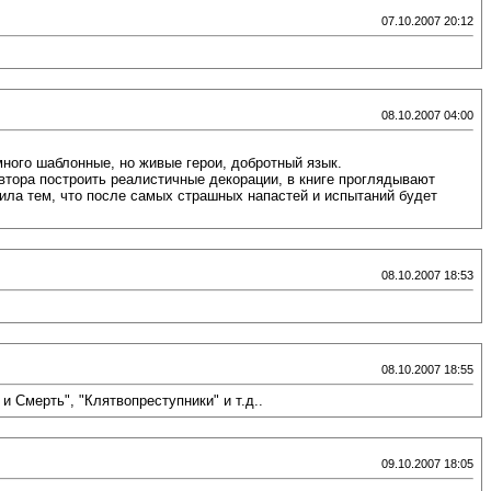
07.10.2007 20:12
08.10.2007 04:00
много шаблонные, но живые герои, добротный язык.
автора построить реалистичные декорации, в книге проглядывают
пила тем, что после самых страшных напастей и испытаний будет
08.10.2007 18:53
08.10.2007 18:55
и Смерть", "Клятвопреступники" и т.д..
09.10.2007 18:05