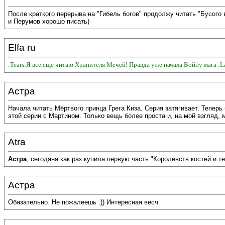
После краткого перерыва на "Гибель богов" продолжу читать "Бусого в
и Перумов хорошо писать)
Elfa ru
:Tears:Я все еще читаю Хранителя Мечей! Правда уже начала Войну мага :L
Астра
Начала читать Мёртвого принца Грега Киза. Серия затягивает. Теперь
этой серии с Мартином. Только вещь более проста и, на мой взгляд, 
Atra
Астра
, сегодяна как раз купила первую часть "Королевств костей и те
Астра
Обязательно. Не пожалеешь :)) Интересная весч.