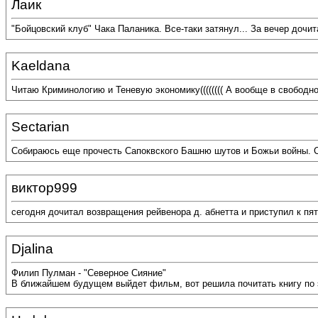
Лаик
"Бойцовский клуб" Чака Паланика. Все-таки затянул... За вечер дочит
Kaeldana
Читаю Криминологию и Теневую экономику(((((((( А вообще в свободн
Sectarian
Собираюсь еще прочесть Сапоквского Башню шутов и Божьи войны. Ск
виктор999
сегодня дочитал возвращения рейвенора д. абнетта и приступил к пят
Djalina
Филип Пулман - "Северное Сияние"
В ближайшем будущем выйдет фильм, вот решила почитать книгу по 