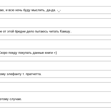
аю, и всю ночь буду мыслить, да-да. -_-
ое от этой бредни дело пытаюсь читать Камшу..
оро поеду покупать данные книги =)
ому элефанту т. пратчетта.
этому случаю.