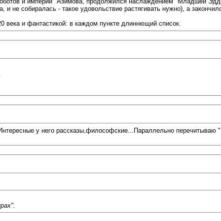
"Роботов и империи" Азимова, продолжился наслаждением "Младшей Эддо
 и не собиралась - такое удовольствие растягивать нужно), а закончил
0 века и фантастикой: в каждом пункте длиннющий список.
.
Интересные у него рассказы,философские...Параллельно перечитываю "Ч
рах".