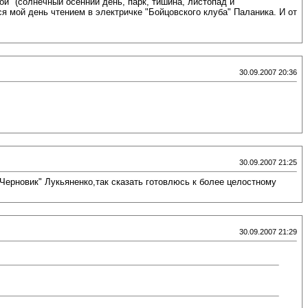
й" (солнечный осенний день, парк, тишина, листопад и
ся мой день чтением в электричке "Бойцовского клуба" Паланика. И от
30.09.2007 20:36
30.09.2007 21:25
ерновик" Лукьяненко,так сказать готовлюсь к более целостному
30.09.2007 21:29