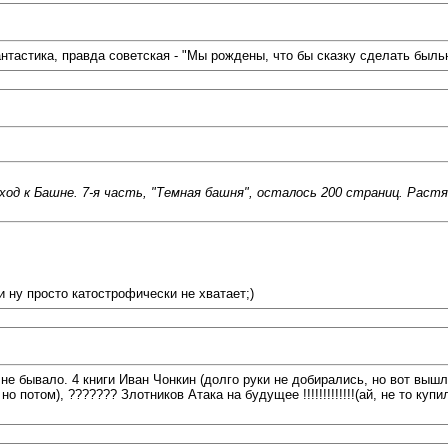
тастика, правда советская - "Мы рождены, что бы сказку сделать былью
оход к Башне. 7-я часть, "Темная башня", осталось 200 страниц. Раст
 ну просто катострофически не хватает;)
к не бывало. 4 книги Иван Чонкин (долго руки не добирались, но вот выш
потом), ??????? Злотников Атака на будущее !!!!!!!!!!!!!(ай, не то купил