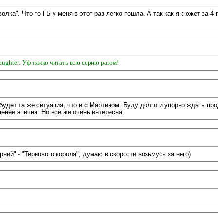
олка". Что-то ГБ у меня в этот раз легко пошла. А так как я сюжет за 4
aughter: Уф тяжко читать всю серию разом!
 будет та же ситуация, что и с Мартином. Буду долго и упорно ждать пр
менее эпична. Но всё же очень интересна.
рний" - "Тернового короля", думаю в скорости возьмусь за него)