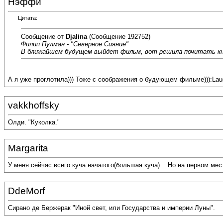
Нэффи
Цитата:
Сообщение от
Djalina
(Сообщение 192752)
Филип Пулман - "Северное Сияние"
В ближайшем будущем выйдет фильм, вот решила почитать кн
А я уже проглотила))) Тоже с соображения о будующем фильме))):Laug
vakkhoffsky
Олди. "Куколка."
Margarita
У меня сейчас всего куча начатого(большая куча)... Но на первом м
DdeMorf
Сирано де Бержерак "Иной свет, или Государства и империи Луны".