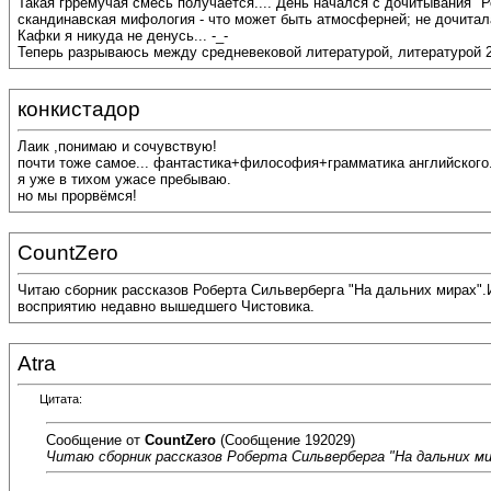
Такая грремучая смесь получается.... День начался с дочитывания 
скандинавская мифология - что может быть атмосферней; не дочитала,
Кафки я никуда не денусь... -_-
Теперь разрываюсь между средневековой литературой, литературой 2
конкистадор
Лаик ,понимаю и сочувствую!
почти тоже самое... фантастика+философия+грамматика английского
я уже в тихом ужасе пребываю.
но мы прорвёмся!
CountZero
Читаю сборник рассказов Роберта Сильверберга "На дальних мирах".
восприятию недавно вышедшего Чистовика.
Atra
Цитата:
Сообщение от
CountZero
(Сообщение 192029)
Читаю сборник рассказов Роберта Сильверберга "На дальних ми