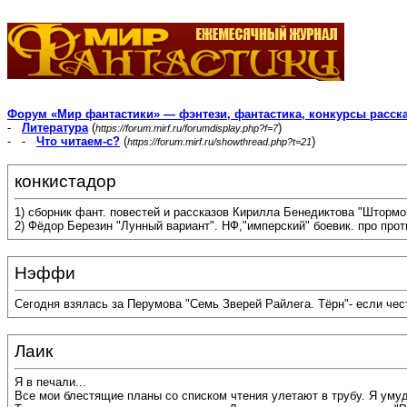
Форум «Мир фантастики» — фэнтези, фантастика, конкурсы расск
-
Литература
(
)
https://forum.mirf.ru/forumdisplay.php?f=7
- -
Что читаем-с?
(
)
https://forum.mirf.ru/showthread.php?t=21
конкистадор
1) сборник фант. повестей и рассказов Кирилла Бенедиктова "Шторм
2) Фёдор Березин "Лунный вариант". НФ,"имперский" боевик. про пр
Нэффи
Сегодня взялась за Перумова "Семь Зверей Райлега. Тёрн"- если чест
Лаик
Я в печали...
Все мои блестящие планы со списком чтения улетают в трубу. Я умудр