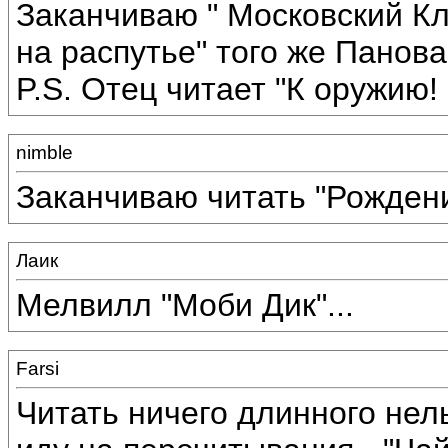
Заканчиваю " Московский К
на распутье" того же Панова
P.S. Отец читает "К оружию!
nimble
Заканчиваю читать "Рожден
Лаик
Мелвилл "Моби Дик"...
Farsi
Читать ничего длинного нель