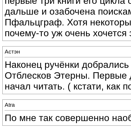
первые три книги его цикла
дальше и озабочена поискам
Пфальцграф. Хотя некоторых
почему-то уж очень хочется 
Астэн
Наконец ручёнки добрались
Отблесков Этерны. Первые д
начал читать. ( кстати, как 
Atra
По мне так совершенно наоб