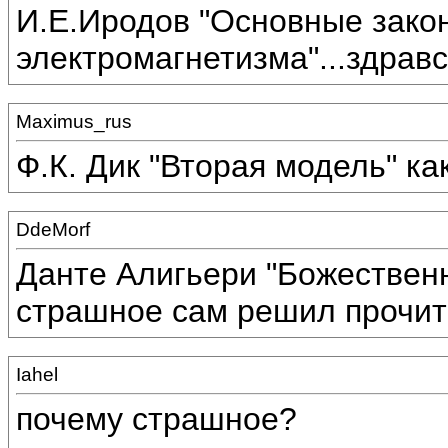
И.Е.Иродов "Основные зако
электромагнетизма"...здравс
Maximus_rus
Ф.К. Дик "Вторая модель" ка
DdeMorf
Данте Алигьери "Божественн
страшное сам решил прочита
Iahel
почему страшное?