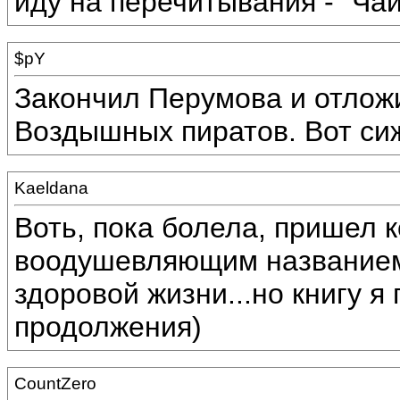
иду на перечитывания - "Ча
$pY
Закончил Перумова и отложил
Воздышных пиратов. Вот сиж
Kaeldana
Воть, пока болела, пришел к
воодушевляющим названием 
здоровой жизни...но книгу я
продолжения)
CountZero