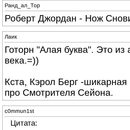
Ранд_ал_Тор
Роберт Джордан - Нож Снов
Лаик
Готорн "Алая буква". Это и
века.=))
Кста, Кэрол Берг -шикарная
про Смотрителя Сейона.
c0mmun1st
Цитата: