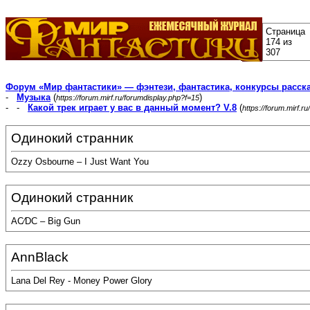
Страница
174 из
307
Форум «Мир фантастики» — фэнтези, фантастика, конкурсы расск
-
Музыка
(
)
https://forum.mirf.ru/forumdisplay.php?f=15
- -
Какой трек играет у вас в данный момент? V.8
(
https://forum.mirf.
Одинокий странник
Ozzy Osbourne – I Just Want You
Одинокий странник
AC⁄DC – Big Gun
AnnBlack
Lana Del Rey - Money Power Glory