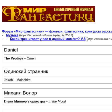
Форум «Мир фантастики» — фэнтези, фантастика, конкурсы расск
-
Музыка
(
)
https://forum.mirf.ru/forumdisplay.php?f=15
- -
Какой трек играет у вас в данный момент? V.8
(
https://forum.mirf.
Daniel
The Prodigy
– Omen
Одинокий странник
Jakob – Malachite
Михаил Волор
Гленн Миллер's оркестра
–
In the Mood