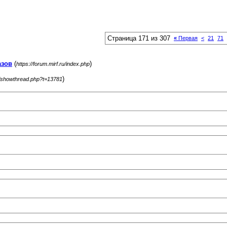
Страница 171 из 307
«
Первая
<
21
71
азов
(
)
https://forum.mirf.ru/index.php
)
ru/showthread.php?t=13781