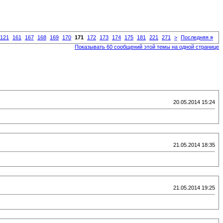
121
161
167
168
169
170
171
172
173
174
175
181
221
271
>
Последняя
»
Показывать 60 сообщений этой темы на одной странице
20.05.2014 15:24
21.05.2014 18:35
21.05.2014 19:25