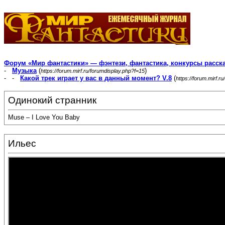
Форум «Мир фантастики» — фэнтези, фантастика, конкурсы расск
-
Музыка
(
)
https://forum.mirf.ru/forumdisplay.php?f=15
- -
Какой трек играет у вас в данный момент? V.8
(
https://forum.mirf.
Одинокий странник
Muse – I Love You Baby
Ильес