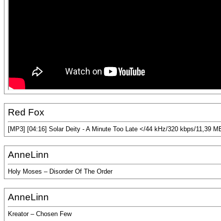
Red Fox
[MP3] [04:16] Solar Deity - A Minute Too Late </44 kHz/320 kbps/11,39 M
AnneLinn
Holy Moses – Disorder Of The Order
AnneLinn
Kreator – Chosen Few