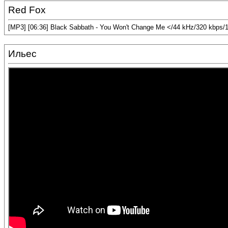
Red Fox
[MP3] [06:36] Black Sabbath - You Won't Change Me </44 kHz/320 kbps/
Ильес