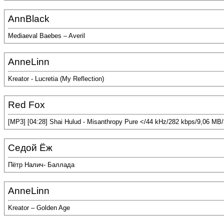
AnnBlack
Mediaeval Baebes – Averil
AnneLinn
Kreator - Lucretia (My Reflection)
Red Fox
[MP3] [04:28] Shai Hulud - Misanthropy Pure </44 kHz/282 kbps/9,06 MB
Седой Ёж
Пётр Налич- Баллада
AnneLinn
Kreator – Golden Age