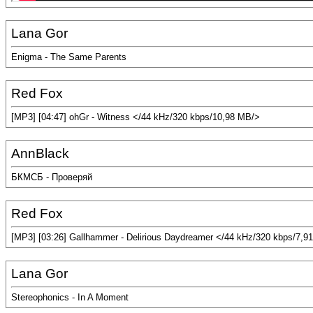
Lana Gor
Enigma - The Same Parents
Red Fox
[MP3] [04:47] ohGr - Witness </44 kHz/320 kbps/10,98 MB/>
AnnBlack
БКМСБ - Проверяй
Red Fox
[MP3] [03:26] Gallhammer - Delirious Daydreamer </44 kHz/320 kbps/7,9
Lana Gor
Stereophonics - In A Moment