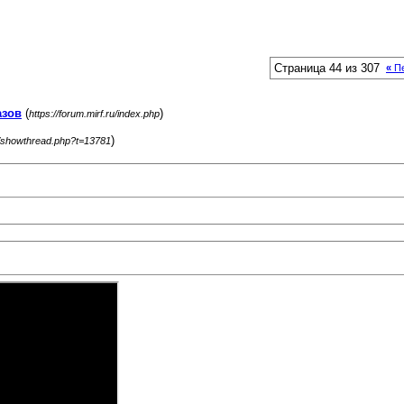
Страница 44 из 307
«
Пе
азов
(
)
https://forum.mirf.ru/index.php
)
ru/showthread.php?t=13781