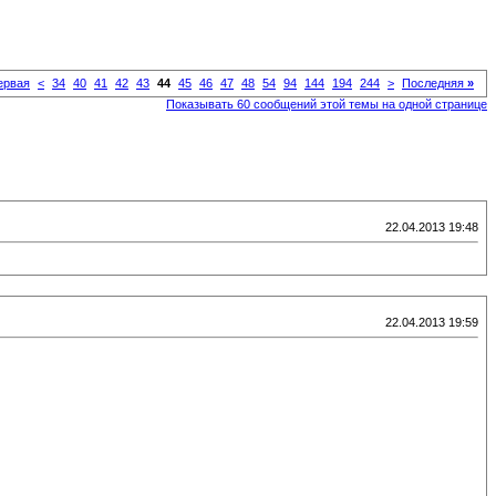
рвая
<
34
40
41
42
43
44
45
46
47
48
54
94
144
194
244
>
Последняя
»
Показывать 60 сообщений этой темы на одной странице
22.04.2013 19:48
22.04.2013 19:59