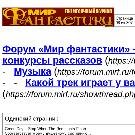
Страница
98 из 307
Форум «Мир фантастики» 
конкурсы рассказов
(
https:/
-
Музыка
(
https://forum.mirf.ru
- -
Какой трек играет у в
(
https://forum.mirf.ru/showthread.p
Одинокий странник
Green Day – Stop When The Red Lights Flash
Соответствует моему душевному состоянию...