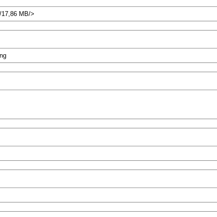
s/17,86 MB/>
ng