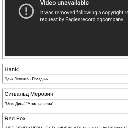
Hani4
Эдик Левенко - Праздник
Сигвальд Меровинг
"Отто Дикс","Атомная зима"
Red Fox