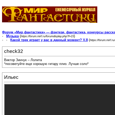
Форум «Мир фантастики» — фэнтези, фантастика, конкурсы расск
-
Музыка
(
)
https://forum.mirf.ru/forumdisplay.php?f=15
- -
Какой трек играет у вас в данный момент? V.8
(
https://forum.mirf.
check32
Виктор Зинчук – Лолита
*посоветуйте еще хорошую гитару плиз. Лучше соло*
Ильес