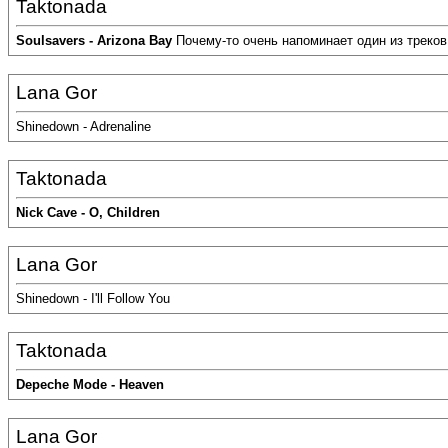
Taktonada
Soulsavers - Arizona Bay
Почему-то очень напоминает один из треков
Lana Gor
Shinedown - Adrenaline
Taktonada
Nick Cave - O, Children
Lana Gor
Shinedown - I'll Follow You
Taktonada
Depeche Mode - Heaven
Lana Gor