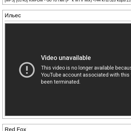
[MP3] [05:45] KMFDM - Go To Hell (F**k MTV Mix) </44 kHz/320 kbps/1
Ильес
Red Fox