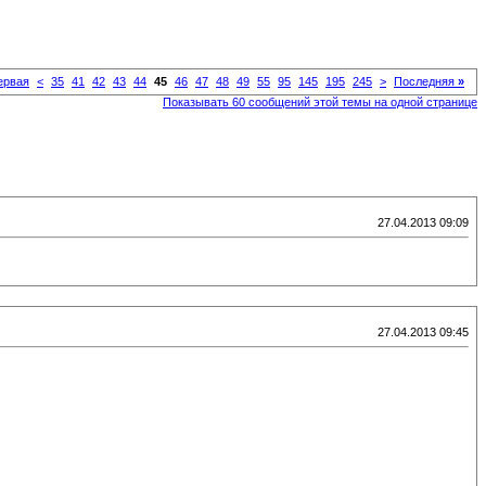
рвая
<
35
41
42
43
44
45
46
47
48
49
55
95
145
195
245
>
Последняя
»
Показывать 60 сообщений этой темы на одной странице
27.04.2013 09:09
27.04.2013 09:45