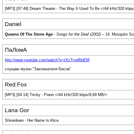
[MP3] [07:48] Dream Theater - The Way It Used To Be </44 kHz/320 kbp
Daniel
Queens Of The Stone Age
-
Songs for the Deaf (2002)
– 14. Mosquito So
ПаЛомА
http://www.youtube.com/watch?v=tXzTyndRpEM
слушаю музон "Заклинателя Бесов"
Red Fox
[MP3] [04:14] Tricky - Piano </44 kHz/320 kbps/9,69 MB/>
Lana Gor
Shinedown - Her Name Is Alice