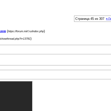
Страница 45 из 307
«
Пе
азов
(
)
https://forum.mirf.ru/index.php
)
ru/showthread.php?t=13781