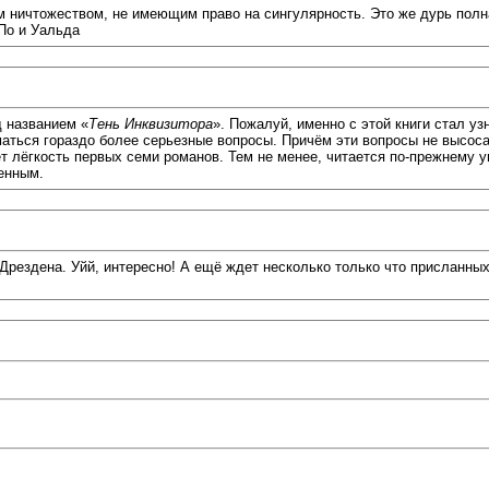
м ничтожеством, не имеющим право на сингулярность. Это же дурь пол
По и Уальда
 названием «
Тень Инквизитора
». Пожалуй, именно с этой книги стал 
маться гораздо более серьезные вопросы. Причём эти вопросы не высоса
ует лёгкость первых семи романов. Тем не менее, читается по-прежнему 
денным.
Дрездена. Уйй, интересно! А ещё ждет несколько только что присланных