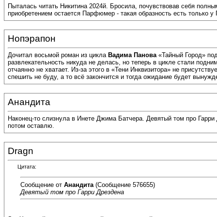
Пыталась читать Никитина 2024й. Бросила, почувствовав себя полны
приобретением остается Парфюмер - такая образность есть только у 
Нопэрапон
Дочитал восьмой роман из цикла
Вадима Панова
«Тайный Город» под
развлекательность никуда не делась, но теперь в цикле стали подни
отчаянно не хватает. Из-за этого в «Тени Инквизитора» не присутств
спешить не буду, а то всё закончится и тогда ожидание будет вынуж
Анандита
Наконец-то слизнула в Инете Джима Батчера. Девятый том про Гарри 
потом оставлю.
Dragn
Цитата:
Сообщение от
Анандита
(Сообщение 576655)
Девятый том про Гарри Дрездена