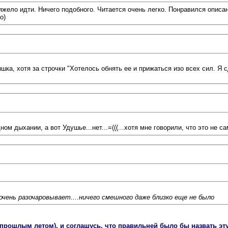
яжело идти. Ничего подобного. Читается очень легко. Понравился описа
о)
шка, хотя за строчки "Хотелось обнять ее и прижаться изо всех сил. Я с
ом дыхании, а вот Удушье...нет...=(((...хотя мне говорили, что это не с
очень разочаровывает....ничего смешного даже близко еще не было
л (прошлым летом), и соглашусь, что правильней было бы назвать э