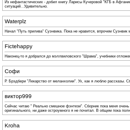
Из нефантастических - добил книгу Ларисы Кучеровой "КГБ в Афгани
ситуаций...Удивительно.
Waterplz
Начал "Путь прилива" Суэнвика. Пока не нравится, впрочем Суэнвик 
Fictehappy
Наконец-то я добрался до мэллвиловского "Шрама", учебники отложен
Софи
Р. Брэдбери "Лекарство от меланхолии". Ух, как я люблю рассказы. 
виктор999
Сейчас читаю " Реально смешное фэнтези". Сборник пока меня очень 
оригинального, ни даже остроумного я не почитал. В общем пока полн
Kroha