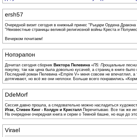
ersh57
Очередной визит сегодня в книжный принес "Рыцари Ордена Дракона в 
"Неизвестные страницы великой религиозной войны Креста и Полумес
Вечерком почитаем!
Нопэрапон
Дочитал сегодня сборник
Виктора Пелевина
«
П5: Прощальные песни
покупку, так как цена была довольно кусачей, а страниц в книге было
Последний роман Пелевина «Empire V» меня совсем не впечатлил, а 
дотягивают, но всё же они неплохи. Больше всего понравились «Кор
DdeMorf
Сессия давно прошла, а следовательно можно насладиться художеств
Итак, Стивен Кинг - Колдун и Кристалл
Перечитываю. Все так же инт
На очередени очередная книга и серии о Темной башне, но еще до это
Virael