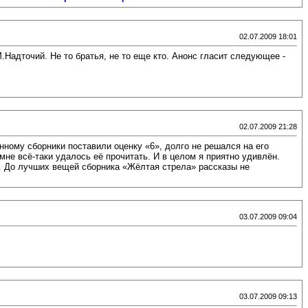
02.07.2009 18:01
.Надточий. Не то братья, не то еще кто. Анонс гласит следующее -
02.07.2009 21:28
анному сборники поставили оценку «6», долго не решался на его
 мне всё-таки удалось её прочитать. И в целом я приятно удивлён.
я. До лучших вещей сборника «Жёлтая стрела» рассказы не
03.07.2009 09:04
03.07.2009 09:13