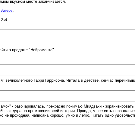
самом вкусном месте заканчивается.
а Алеры
.
 Хе)
найти в продаже "Нейроманта"...
я" великолепного Гарри Гаррисона. Читала в детстве, сейчас перечиты
амок" - разочаровалась, прекрасно понимаю Миядзаки - экранизировать
бя как дура на протяжении всей истории. Правда, у нее есть оправдание 
о не проходная, написана хорошо, умно и легко, читать одно удовольст