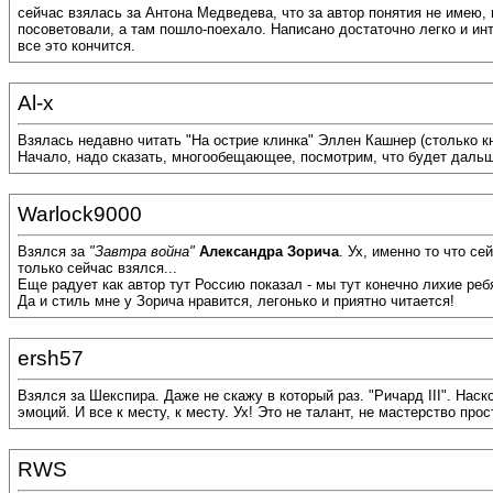
сейчас взялась за Антона Медведева, что за автор понятия не имею, 
посоветовали, а там пошло-поехало. Написано достаточно легко и ин
все это кончится.
Al-x
Взялась недавно читать "На острие клинка" Эллен Кашнер (столько кн
Начало, надо сказать, многообещающее, посмотрим, что будет дальш
Warlock9000
Взялся за
"Завтра война"
Александра Зорича
. Ух, именно то что се
только сейчас взялся...
Еще радует как автор тут Россию показал - мы тут конечно лихие ре
Да и стиль мне у Зорича нравится, легонько и приятно читается!
ersh57
Взялся за Шекспира. Даже не скажу в который раз. "Ричард III". На
эмоций. И все к месту, к месту. Ух! Это не талант, не мастерство прос
RWS