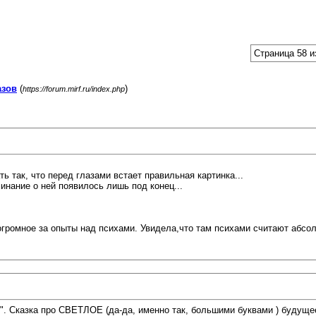
Страница 58 и
азов
(
)
https://forum.mirf.ru/index.php
ь так, что перед глазами встает правильная картинка...
минание о ней появилось лишь под конец...
огромное за опыты над психами. Увидела,что там психами считают абсол
. Сказка про СВЕТЛОЕ (да-да, именно так, большими буквами ) будущее 