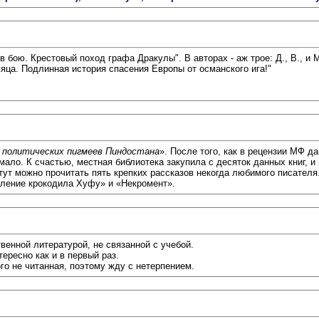
бою. Крестовый поход графа Дракулы". В авторах - аж трое: Д., В., и М
яца. Подлинная история спасения Европы от османского ига!"
 политических пигмеев Пиндостана
». После того, как в рецензии МФ д
 мало. К счастью, местная библиотека закупила с десяток данных книг, и
тут можно прочитать пять крепких рассказов некогда любимого писател
мление крокодила Хуфу» и «Некромент».
енной литературой, не связанной с учебой.
ересно как и в первый раз.
го не читанная, поэтому жду с нетерпением.