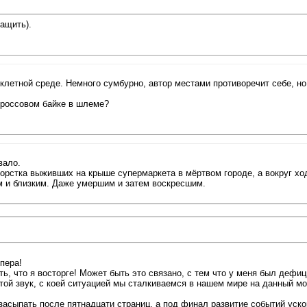
тащить).
клетной среде. Немного сумбурно, автор местами противоречит себе, но
кроссовом байке в шлеме?
вало.
горстка выживших на крыше супермаркета в мёртвом городе, а вокруг ход
м и близким. Даже умершим и затем воскресшим.
пера!
ь, что я восторге! Может быть это связано, с тем что у меня был дефиц
той звук, с коей ситуацией мы сталкиваемся в нашем мире на данный мом
засыпать после пятнадцати страниц, а под финал развитие событий уск