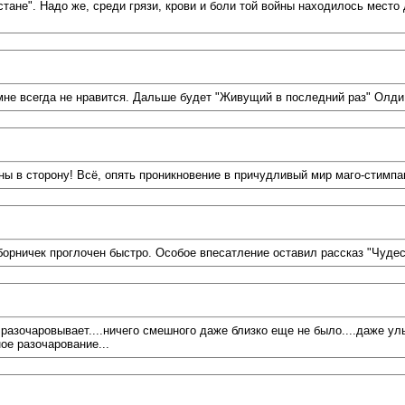
стане". Надо же, среди грязи, крови и боли той войны находилось мес
мне всегда не нравится. Дальше будет "Живущий в последний раз" Олди,
ы в сторону! Всё, опять проникновение в причудливый мир маго-стимпан
Сборничек проглочен быстро. Особое впесатление оставил рассказ "Чуде
разочаровывает....ничего смешного даже близко еще не было....даже ул
ое разочарование...