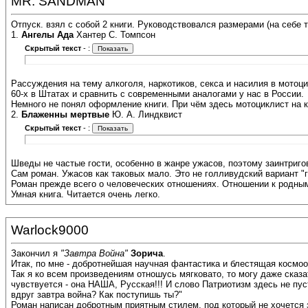
MR. SANDMAN
Отпуск. взял с собой 2 книги. Руководствовался размерами (на себе 
1.
Ангелы Ада
Хантер С. Томпсон
Скрытый текст
-
:
Рассуждения на тему алкоголя, наркотиков, секса и насилия в мотоци
60-х в Штатах и сравнить с современными аналогами у нас в России.
Немного не понял оформление книги. При чём здесь мотоциклист на 
2.
Блаженны мертвые
Ю. А. Линдквист
Скрытый текст
-
:
Шведы не частые гости, особенно в жанре ужасов, поэтому заинтриго
Сам роман. Ужасов как таковых мало. Это не голливудский вариант "
Роман прежде всего о человеческих отношениях. Отношении к родны
Умная книга. Читается очень легко.
Warlock9000
Закончил я
"Завтра Война"
Зорича
.
Итак, по мне - добротнейшая научная фантастика и блестящая космоо
Так я ко всем произведениям отношусь мягковато, то могу даже сказат
чувствуется - она НАША, Русская!!! И слово Патриотизм здесь не пус
вдруг завтра война? Как поступишь ты?"
Роман написан добротным приятным стилем, под который не хочется 