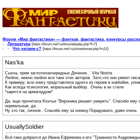
Форум «Мир фантастики» — фэнтези, фантастика, конкурсы расск
-
Литература
(
)
https://forum.mirf.ru/forumdisplay.php?f=7
- -
Что читаем-с?
(
)
https://forum.mirf.ru/showthread.php?t=21
Nas'ka
Съела, прям заглотилаочередных Дяченок... Vita Nostra
Люблю, нежно люблю все таки этих авторов. Зато,что они умеют писат
К примеру, всю книгу представляла одного из героев в ковбойке, упо
Как всегда психология, моральный выббор.. Очень в их стиле
*зарится на армагеддом*
Да, еще прочитала Коэлье "Вероника решает умереть". Спасибо ему 
нормальные, да...
Ну это так, личное.. Спасибо ему за книжку.Порадовало, даже очень
UsuallySoldier
Всё-таки добрался до Ивана Ефремова и его "Туманности Андромеды"