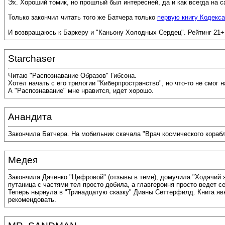
Эх. Хороший томик, но прошлый был интересней, да и как всегда на 
Только закончил читать того же Батчера только
первую книгу Кодекс
И возвращаюсь к Баркеру и "Каньону Холодных Сердец". Рейтинг 21+
Starchaser
Читаю "Распознавание Образов" Гибсона.
Хотел начать с его трилогии "Киберпространство", но что-то не смог 
А "Распознавание" мне нравится, идет хорошо.
Анандита
Закончила Батчера. На мобильник скачала "Врач космического корабл
Медея
Закончила Дяченко "Цифровой" (отзывы в теме), домучила "Ходячий з
путаница с частями тел просто добила, а главгероиня просто ведет се
Теперь нырнула в "Тринадцатую сказку" Дианы Сеттерфилд. Книга явн
рекомендовать.