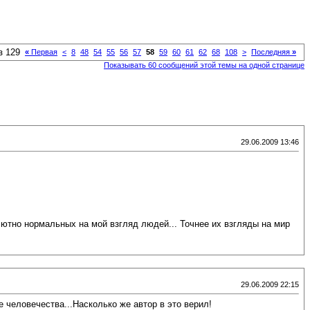
з 129
«
Первая
<
8
48
54
55
56
57
58
59
60
61
62
68
108
>
Последняя
»
Показывать 60 сообщений этой темы на одной странице
29.06.2009 13:46
ютно нормальных на мой взгляд людей... Точнее их взгляды на мир
29.06.2009 22:15
человечества...Насколько же автор в это верил!