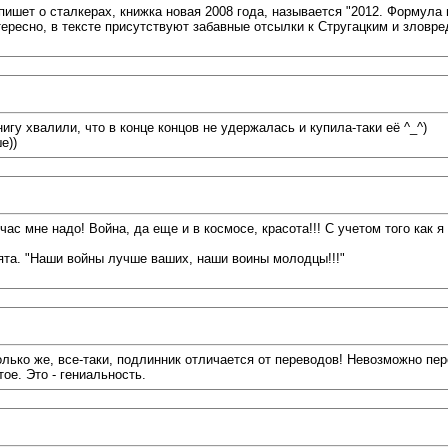
пишет о сталкерах, книжка новая 2008 года, называется "2012. Формула
тересно, в тексте присутствуют забавные отсылки к Стругацким и зловр
игу хвалили, что в конце концов не удержалась и купила-таки её ^_^)
е))
йчас мне надо! Война, да еще и в космосе, красота!!! С учетом того как
бята. "Наши войны лучше ваших, наши воины молодцы!!!"
сколько же, все-таки, подлинник отличается от переводов! Невозможно 
тое. Это - гениальность.