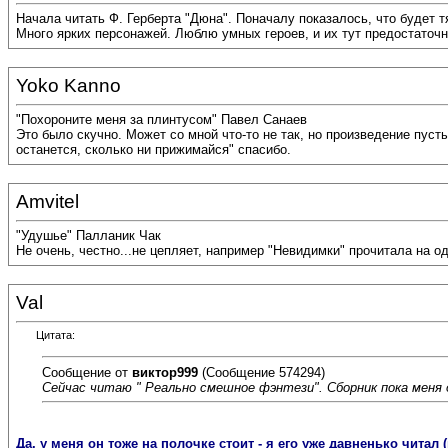
Начала читать Ф. Герберта "Дюна". Поначалу показалось, что будет т
Много ярких персонажей. Люблю умных героев, и их тут предостаточн
Yoko Kanno
"Похороните меня за плинтусом" Павел Санаев
Это было скучно. Может со мной что-то не так, но произведение пусты
останется, сколько ни прижимайся" спасибо.
Amvitel
"Удушье" Палланик Чак
Не очень, честно...не цепляет, например "Невидимки" прочитала на одн
Val
Цитата:
Сообщение от
виктор999
(Сообщение 574294)
Сейчас читаю " Реально смешное фэнтези". Сборник пока меня 
Да, у меня он тоже на полочке стоит - я его уже давненько чита