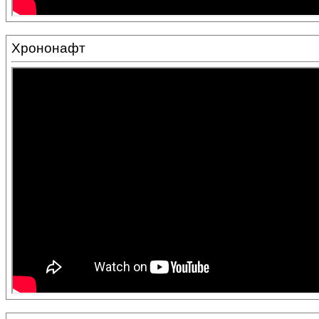
Хрононафт