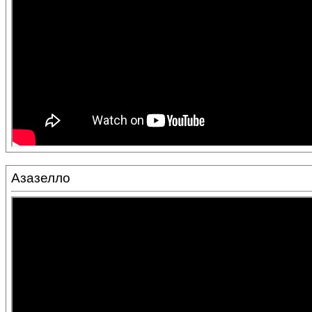
Азазелло