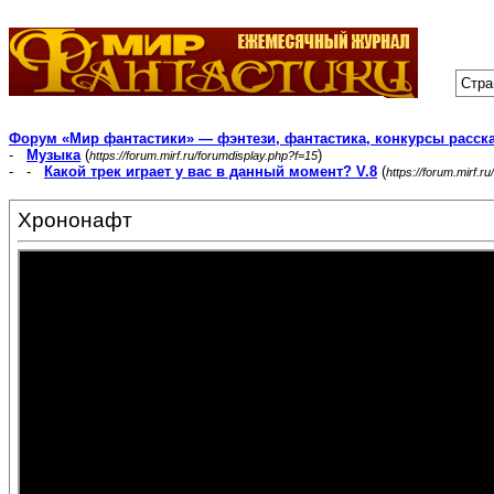
Стра
Форум «Мир фантастики» — фэнтези, фантастика, конкурсы расск
-
Музыка
(
)
https://forum.mirf.ru/forumdisplay.php?f=15
- -
Какой трек играет у вас в данный момент? V.8
(
https://forum.mirf.
Хрононафт