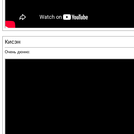
Кисэн
Очень дюнно: