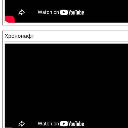
Хрононафт