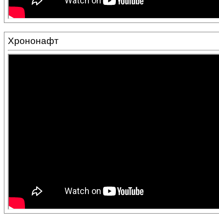
Хрононафт