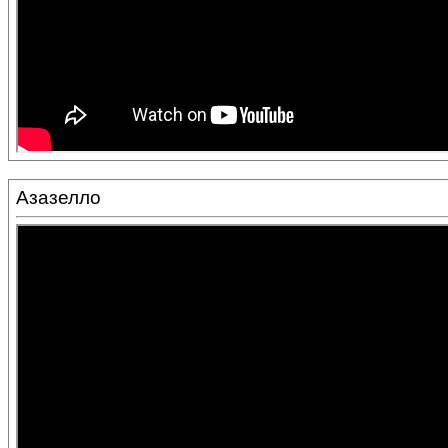
Азазелло