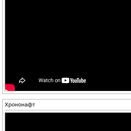
Хрононафт