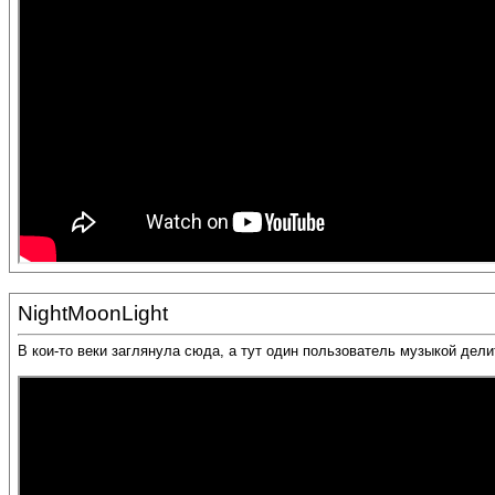
NightMoonLight
В кои-то веки заглянула сюда, а тут один пользователь музыкой делит