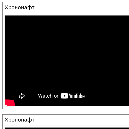
Хрононафт
Хрононафт