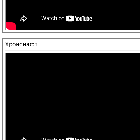
Хрононафт