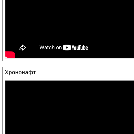
Хрононафт