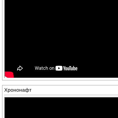
Хрононафт