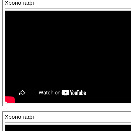
Хрононафт
Хрононафт