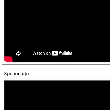
Хрононафт