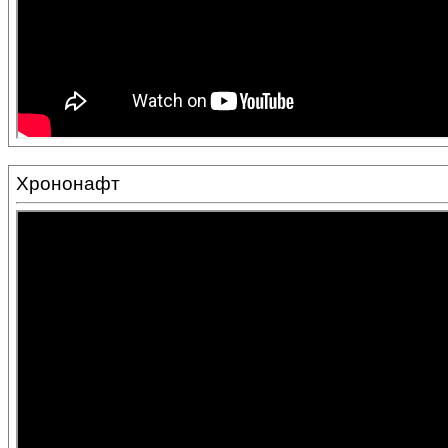
Хрононафт