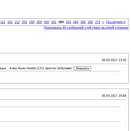
112
162
212
252
258
259
260
261
262
263
264
265
266
272
>
Последняя
»
Показывать 60 сообщений этой темы на одной странице
20.04.2017 13:42
ции... А мы были тогда (13+) просто дебилами
:
30.04.2017 19:58