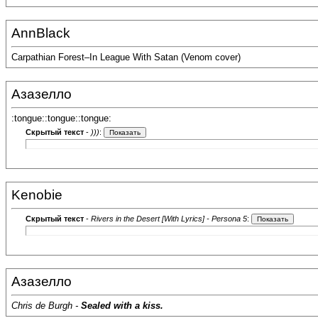
AnnBlack
Carpathian Forest–In League With Satan (Venom cover)
Азазелло
:tongue::tongue::tongue:
Скрытый текст
-
)))
:
Kenobie
Скрытый текст
-
Rivers in the Desert [With Lyrics] - Persona 5
:
Азазелло
Chris de Burgh -
Sealed with a kiss.