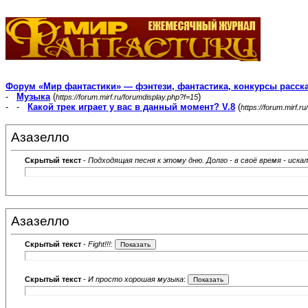
Форум «Мир фантастики» — фэнтези, фантастика, конкурсы расск
-
Музыка
(
)
https://forum.mirf.ru/forumdisplay.php?f=15
- -
Какой трек играет у вас в данный момент? V.8
(
https://forum.mirf.
Азазелло
Скрытый текст
-
Подходящая песня к этому дню. Долго - в своё время - иск
Азазелло
Скрытый текст
-
Fight!!!
:
Скрытый текст
-
И просто хорошая музыка
: