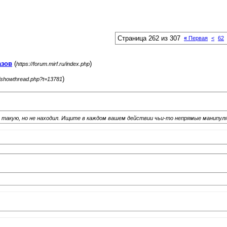
Страница 262 из 307
«
Первая
<
62
азов
(
)
https://forum.mirf.ru/index.php
)
ru/showthread.php?t=13781
ал такую, но не находил. Ищите в каждом вашем действии чьи-то непрямые манипуля