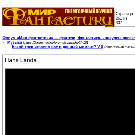
Страница
261 из
307
Форум «Мир фантастики» — фэнтези, фантастика, конкурсы расск
-
Музыка
(
)
https://forum.mirf.ru/forumdisplay.php?f=15
- -
Какой трек играет у вас в данный момент? V.8
(
https://forum.mirf.
Hans Landa