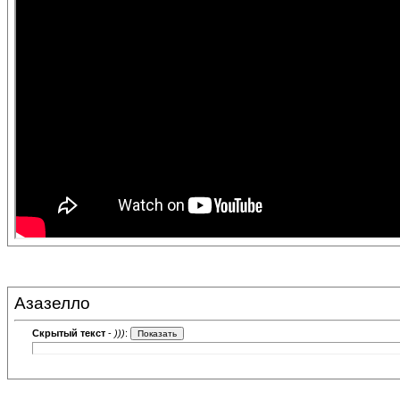
Азазелло
Скрытый текст
-
)))
: