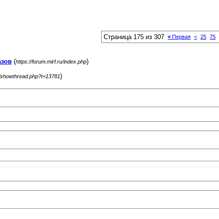
Страница 175 из 307
«
Первая
<
25
75
азов
(
)
https://forum.mirf.ru/index.php
)
ru/showthread.php?t=13781