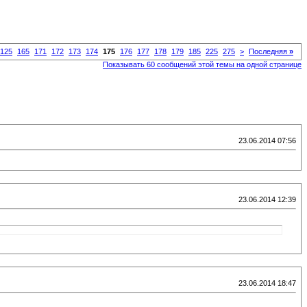
125
165
171
172
173
174
175
176
177
178
179
185
225
275
>
Последняя
»
Показывать 60 сообщений этой темы на одной странице
23.06.2014 07:56
23.06.2014 12:39
23.06.2014 18:47