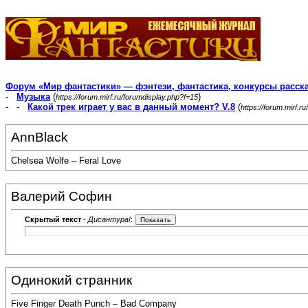
Форум «Мир фантастики» — фэнтези, фантастика, конкурсы расск
-
Музыка
(
)
https://forum.mirf.ru/forumdisplay.php?f=15
- -
Какой трек играет у вас в данный момент? V.8
(
https://forum.mirf.
AnnBlack
Chelsea Wolfe – Feral Love
Валерий Софин
Скрытый текст
-
Дисантура!
:
Одинокий странник
Five Finger Death Punch – Bad Company