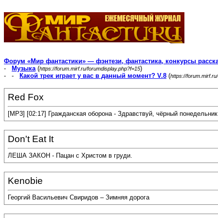
Форум «Мир фантастики» — фэнтези, фантастика, конкурсы расск
-
Музыка
(
)
https://forum.mirf.ru/forumdisplay.php?f=15
- -
Какой трек играет у вас в данный момент? V.8
(
https://forum.mirf.
Red Fox
[MP3] [02:17] Гражданская оборона - Здравствуй, чёрный понедельник
Don't Eat It
ЛЕША ЗАКОН - Пацан с Христом в груди.
Kenobie
Георгий Васильевич Свиридов – Зимняя дорога