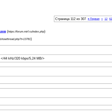
Страница 112 из 307
«
Первая
<
12
6
азов
(
)
https://forum.mirf.ru/index.php
)
ru/showthread.php?t=13781
 </44 kHz/320 kbps/5,24 MB/>