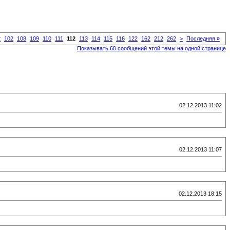
2
102
108
109
110
111
112
113
114
115
116
122
162
212
262
>
Последняя
»
Показывать 60 сообщений этой темы на одной странице
02.12.2013 11:02
02.12.2013 11:07
02.12.2013 18:15