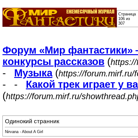
Страница
106 из
307
Форум «Мир фантастики» 
конкурсы рассказов
(
https:/
-
Музыка
(
https://forum.mirf.ru
- -
Какой трек играет у в
(
https://forum.mirf.ru/showthread.p
Одинокий странник
Nirvana - About A Girl