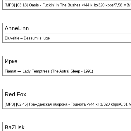
[MP3] [03:18] Oasis - Fuckin' In The Bushes </44 kHz/320 kbps/7,58 MB/
AnneLinn
Eluveitie – Dessumiis luge
Ирке
Tiamat — Lady Temptress (The Astral Sleep - 1991)
Red Fox
[MP3] [02:45] Гражданская оборона - Тошнота </44 kHz/320 kbps/6,31 
BaZilisk