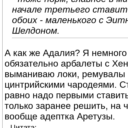
начале третьего ставит 
обоих - маленького с Эит
Шелдоном.
А как же Адалия? Я немного
обязательно арбалеты с Хен
выманиваю локи, ремувалы 
цинтрийскими чародеями. Ст
равно надо первыми ставить
только заранее решить, на ч
вообще адептка Аретузы.
Цитата: