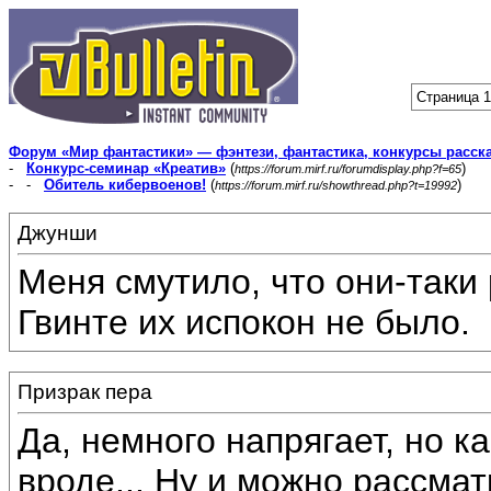
Страница 1
Форум «Мир фантастики» — фэнтези, фантастика, конкурсы расск
-
Конкурс-семинар «Креатив»
(
)
https://forum.mirf.ru/forumdisplay.php?f=65
- -
Обитель кибервоенов!
(
)
https://forum.mirf.ru/showthread.php?t=19992
Джунши
Меня смутило, что они-таки
Гвинте их испокон не было.
Призрак пера
Да, немного напрягает, но к
вроде... Ну и можно рассмат