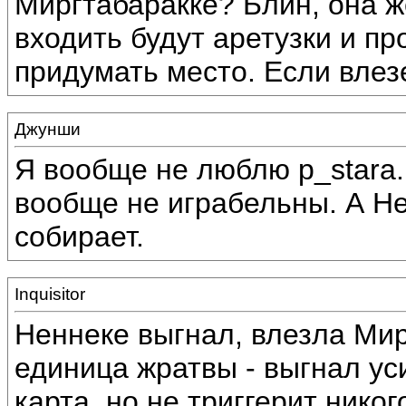
Миргтабаракке? Блин, она же
входить будут аретузки и п
придумать место. Если влез
Джунши
Я вообще не люблю p_stara. 
вообще не играбельны. А Не
собирает.
Inquisitor
Неннеке выгнал, влезла Ми
единица жратвы - выгнал у
карта, но не триггерит нико