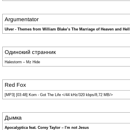
Argumentator
Ulver - Themes from William Blake’s The Marriage of Heaven and Hell
Одинокий странник
Halestorm – Mz Hide
Red Fox
[MP3] [03:48] Korn - Got The Life </44 kHz/320 kbps/8,72 MB/>
Дымка
Apocalyptica feat. Corey Taylor – I'm not Jesus