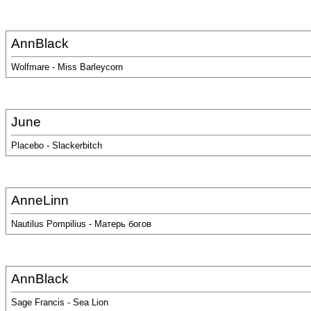
AnnBlack
Wolfmare - Miss Barleycorn
June
Placebo - Slackerbitch
AnneLinn
Nautilus Pompilius - Матерь богов
AnnBlack
Sage Francis - Sea Lion