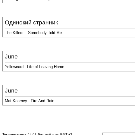
Одинокий странник
The Killers – Somebody Told Me
June
Yellowcard - Life of Leaving Home
June
Mat Kearney - Fire And Rain
Текущее время:
14:01
. Часовой пояс GMT +3.