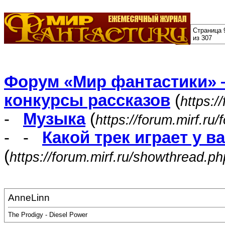
Страница 
из 307
Форум «Мир фантастики» 
конкурсы рассказов
(
https:/
-
Музыка
(
https://forum.mirf.ru
- -
Какой трек играет у в
(
https://forum.mirf.ru/showthread.p
AnneLinn
The Prodigy - Diesel Power