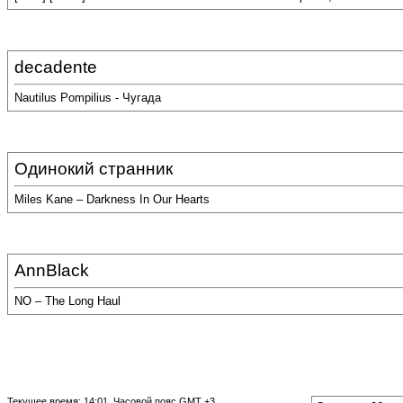
decadente
Nautilus Pompilius - Чугада
Одинокий странник
Miles Kane – Darkness In Our Hearts
AnnBlack
NO – The Long Haul
Текущее время:
14:01
. Часовой пояс GMT +3.