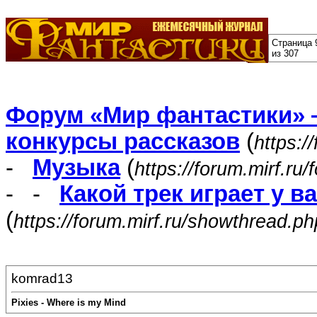
Страница 
из 307
Форум «Мир фантастики» 
конкурсы рассказов
(
https:/
-
Музыка
(
https://forum.mirf.ru
- -
Какой трек играет у в
(
https://forum.mirf.ru/showthread.p
komrad13
Pixies - Where is my Mind