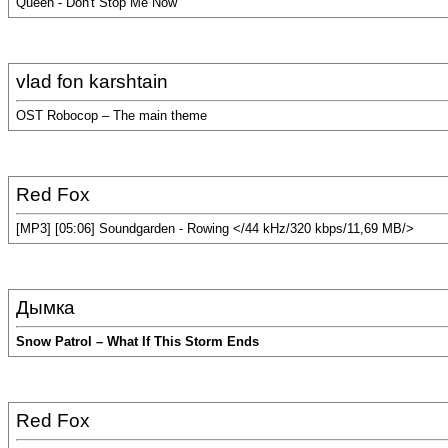
Queen - Don't Stop Me Now
vlad fon karshtain
OST Robocop – The main theme
Red Fox
[MP3] [05:06] Soundgarden - Rowing </44 kHz/320 kbps/11,69 MB/>
Дымка
Snow Patrol – What If This Storm Ends
Red Fox