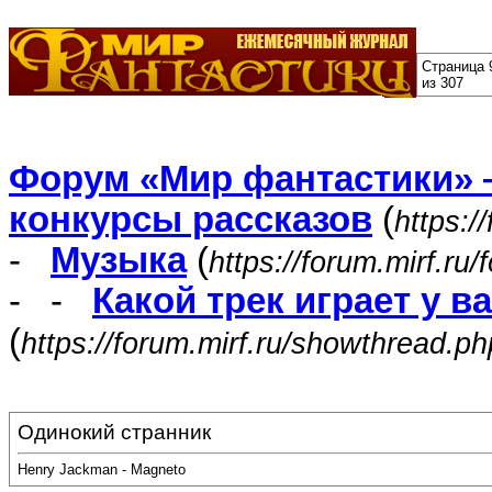
Страница 
из 307
Форум «Мир фантастики» 
конкурсы рассказов
(
https:/
-
Музыка
(
https://forum.mirf.ru
- -
Какой трек играет у в
(
https://forum.mirf.ru/showthread.p
Одинокий странник
Henry Jackman - Magneto