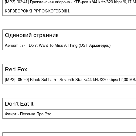
[MP3] [02:41] Гражданская оборона - КГБ-рок </44 kHz/320 kbps/6,17 
КЭГЭБЭРОКК! РРРОК-КЭГЭБЭ!!!1
Одинокий странник
Aerosmith - I Don't Want To Miss A Thing (OST Армагедец)
Red Fox
[MP3] [05:20] Black Sabbath - Seventh Star </44 kHz/320 kbps/12,30 MB
Don't Eat It
Флирт - Песенка Про Это.