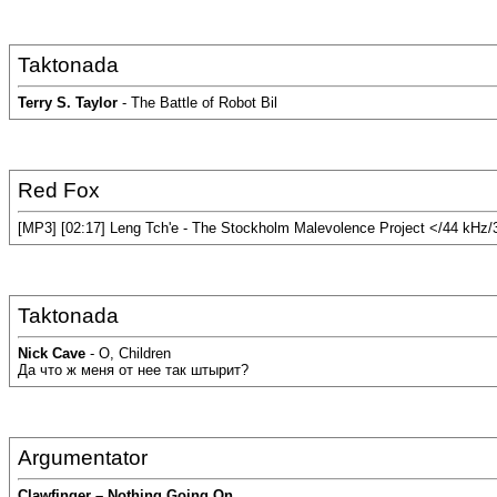
Taktonada
Terry S. Taylor
- The Battle of Robot Bil
Red Fox
[MP3] [02:17] Leng Tch'e - The Stockholm Malevolence Project </44 kHz
Taktonada
Nick Cave
- O, Children
Да что ж меня от нее так штырит?
Argumentator
Clawfinger – Nothing Going On
.