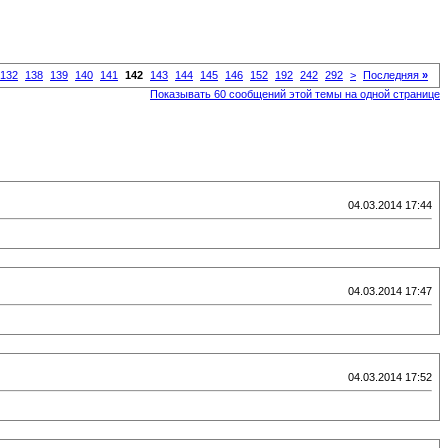
132
138
139
140
141
142
143
144
145
146
152
192
242
292
>
Последняя
»
Показывать 60 сообщений этой темы на одной странице
04.03.2014 17:44
04.03.2014 17:47
04.03.2014 17:52