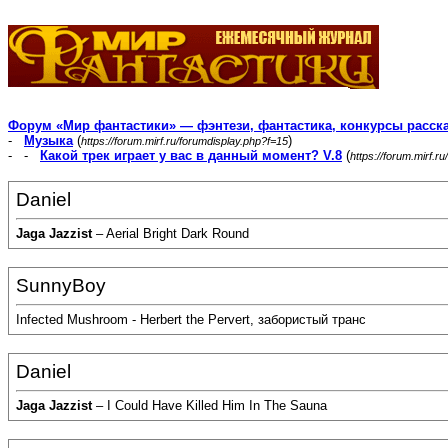
Форум «Мир фантастики» — фэнтези, фантастика, конкурсы расск
-
Музыка
(
)
https://forum.mirf.ru/forumdisplay.php?f=15
- -
Какой трек играет у вас в данный момент? V.8
(
https://forum.mirf.
Daniel
Jaga Jazzist
– Aerial Bright Dark Round
SunnyBоy
Infected Mushroom - Herbert the Pervert, забористый транс
Daniel
Jaga Jazzist
– I Could Have Killed Him In The Sauna