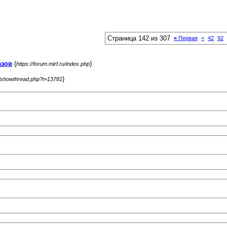
Страница 142 из 307
«
Первая
<
42
92
азов
(
)
https://forum.mirf.ru/index.php
)
ru/showthread.php?t=13781