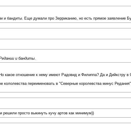
и и бандиты. Еще думали про Зерриканию, но есть прямое заявление Буж
Редании и бандиты.
Но какое отношение к нему имеют Радовид и Филиппа? Да и Дийкстру в 
е кололевства переименовать в "Северные королевства минус Редания". 
и решили просто выкинуть кучу артов как минимум))