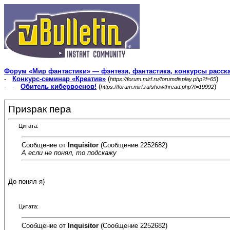
Форум «Мир фантастики» — фэнтези, фантастика, конкурсы расск
-
Конкурс-семинар «Креатив»
(
)
https://forum.mirf.ru/forumdisplay.php?f=65
- -
Обитель кибервоенов!
(
)
https://forum.mirf.ru/showthread.php?t=19992
Призрак пера
Цитата:
Сообщение от
Inquisitor
(Сообщение 2252682)
А если не понял, то подскажу
До понял я)
Цитата:
Сообщение от
Inquisitor
(Сообщение 2252682)