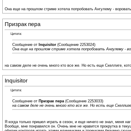
Она еще на прошлом стриме хотела попробовать Ангулему - воровать у
Призрак пера
Цитата:
Сообщение от
Inquisitor
(Сообщение 2253024)
Она еще на прошлом стриме хотела попробовать Ангулему - вор
на самом деле не очень много кто все же. Но есть еще Скеллиге, кот
Inquisitor
Цитата:
Сообщение от
Призрак пера
(Сообщение 2253033)
на самом деле не очень много кто все же. Но есть еще Скеллиг
Я когда только пришел играть в сезон, и еще ничего не знал, меня 
Вообще, мне понравился он. Очень мне не нравится прокрутка в теку
обилии контроля играть этими единичками и троечками безумно скучно.