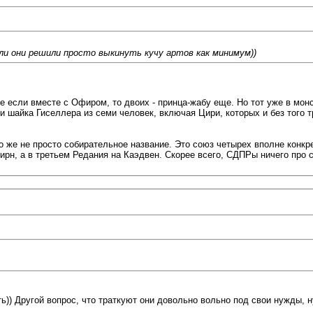
 ли они решили просто выкинуть кучу артов как минимум))
е если вместе с Офиром, то двоих - принца-жабу еще. Но тот уже в мон
о и шайка Гиселлера из семи человек, включая Цири, которых и без того
 же не просто собирательное название. Это союз четырех вполне конкре
ирн, а в третьем Редания на Каэдвен. Скорее всего, СДПРы ничего про 
)) Другой вопрос, что траткуют они довольно вольно под свои нужды, н