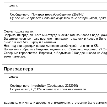
Цитата:
Сообщение от
Призрак пера
(Сообщение 2252943)
Ну все же не зря всю Реданию вырезали и не возвращают, вряд
Очень похоже на то.
Зеррикания вряд ли. Кого мы оттуда знаем? Только Азара Яведа. Даж
Бандитов именных тоже немного - три каких-то калеки в Кровь и Вин
смысл в них без Ширру и Скеллена...
Нет, под эти фракции ввели бы персонажей игрой, типа как в КВ.
Но как они собрались Реданию отделить от Северных королевств? Это
Северные королевства. Впрочем, в Ведьмаке 2 Каэдвен напал на Аэд
тоже намекает.
Призрак пера
Цитата:
Сообщение от
Inquisitor
(Сообщение 2252950)
Скорее всего, СДПРы ничего про союз не слышали.
да ладно, они читали довольно внимательно, это можно было заметить