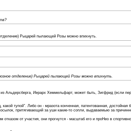
ств?
 отделение) Рыцарей пылающей Розы можно впихнуть.
иозное отделение) Рыцарей пылающей Розы можно впихнуть.
из Альдерсберга, Иерарх Хеммельфарт, может быть, Зигфрид (если перво
 какой тупой". Либо он - мразота конченная, патентованная, достойная 
осылок, притягивающий за уши какие-то сопли, выдаваемыю за причинно-
м отказом от участия, они прогнутся - масштаб его и проНео в спортивн