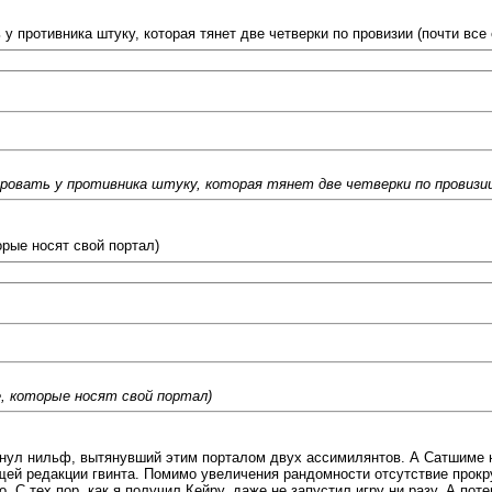
 противника штуку, которая тянет две четверки по провизии (почти все 
овать у противника штуку, которая тянет две четверки по провизии 
орые носят свой портал)
е, которые носят свой портал)
нагнул нильф, вытянувший этим порталом двух ассимилянтов. А Сатшиме н
щей редакции гвинта. Помимо увеличения рандомности отсутствие прокру
 С тех пор, как я получил Кейру, даже не запустил игру ни разу. А поте