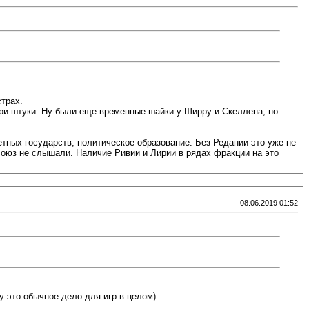
страх.
 три штуки. Ну были еще временные шайки у Ширру и Скеллена, но
тных государств, политическое образование. Без Редании это уже не
союз не слышали. Наличие Ривии и Лирии в рядах фракции на это
08.06.2019 01:52
у это обычное дело для игр в целом)