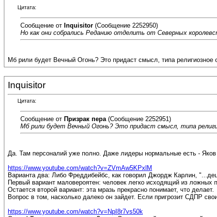
Цитата:
Сообщение от
Inquisitor
(Сообщение 2252950)
Но как они собрались Реданию отделить от Северных королев
Мб рили будет Вечный Огонь? Это придаст смысл, типа религиозное
Inquisitor
Цитата:
Сообщение от
Призрак пера
(Сообщение 2252951)
Мб рили будет Вечный Огонь? Это придаст смысл, типа религ
Да. Там персоналий уже полно. Даже лидеры нормальные есть - Яков 
https://www.youtube.com/watch?v=ZVmAw5KPxlM
Варианта два: Либо Фреддибейбс, как говорил Джордж Карлин, "...дец,
Первый вариант маловероятен: человек легко исходящий из ложных п
Остается второй вариант: эта мразь прекрасно понимает, что делает.
Вопрос в том, насколько далеко он зайдет. Если пригрозит СДПР свои
https://www.youtube.com/watch?v=NpI8r7vs50k