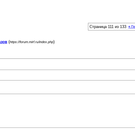
Страница 111 из 133
«
Пе
азов
(
)
https://forum.mirf.ru/index.php