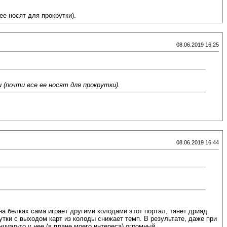
ее носят для прокрутки).
08.06.2019 16:25
(почти все ее носят для прокрутки).
08.06.2019 16:44
а белках сама играет другими колодами этот портал, тянет дриад.
тки с выходом карт из колоды снижает темп. В результате, даже при
нциал-то у нее (в плане моего интереса) огромный.