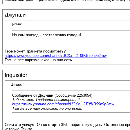
Джунши
Цитата:
Но сам подход к составлению колоды!
Тебе может Трайнета посмотреть?
https://www.youtube.com/channel/UCXx...2T0fKB59n9p2mw
Там не все наркоманское, но оно есть.
Inquisitor
Цитата:
Сообщение от
Джунши
(Сообщение 2253054)
Тебе может Трайнета посмотреть?
https://www.youtube.com/channel/UCXx...2T0fKB59n9p2mw
Там не все наркоманское, но оно есть.
Свим это уникум. Он со старта ЗБТ творит такую дичь. Остальные пр
историю Гвинта.