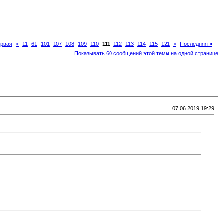
рвая
<
11
61
101
107
108
109
110
111
112
113
114
115
121
>
Последняя
»
Показывать 60 сообщений этой темы на одной странице
07.06.2019 19:29