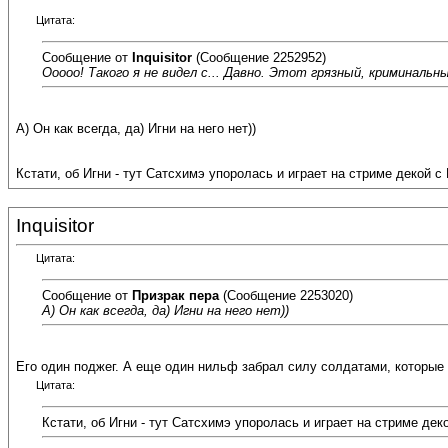
Цитата:
Сообщение от
Inquisitor
(Сообщение 2252952)
Ооооо! Такого я не видел с... Давно. Этот грязный, криминаль
А) Он как всегда, да) Игни на него нет))
Кстати, об Игни - тут Сатсхимэ упоролась и играет на стриме декой с
Inquisitor
Цитата:
Сообщение от
Призрак пера
(Сообщение 2253020)
А) Он как всегда, да) Игни на него нет))
Его один поджег. А еще один нильф забрал силу солдатами, которые 
Цитата:
Кстати, об Игни - тут Сатсхимэ упоролась и играет на стриме дек