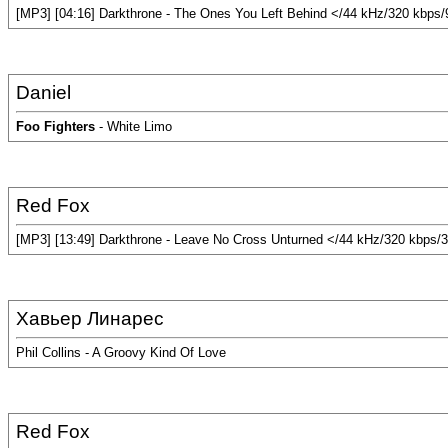
[MP3] [04:16] Darkthrone - The Ones You Left Behind </44 kHz/320 kbps
Daniel
Foo Fighters
- White Limo
Red Fox
[MP3] [13:49] Darkthrone - Leave No Cross Unturned </44 kHz/320 kbps/
Хавьер Линарес
Phil Collins - A Groovy Kind Of Love
Red Fox