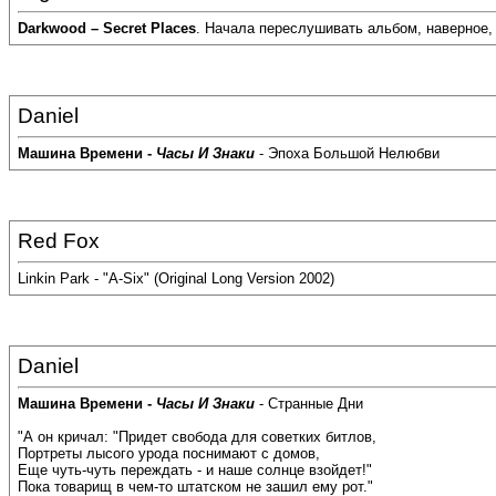
Darkwood – Secret Places
. Начала переслушивать альбом, наверное,
Daniel
Машина Времени -
Часы И Знаки
- Эпоха Большой Нелюбви
Red Fox
Linkin Park - "A-Six" (Original Long Version 2002)
Daniel
Машина Времени -
Часы И Знаки
- Странные Дни
"А он кричал: "Придет свобода для советких битлов,
Портреты лысого урода поснимают с домов,
Еще чуть-чуть переждать - и наше солнце взойдет!"
Пока товарищ в чем-то штатском не зашил ему рот."