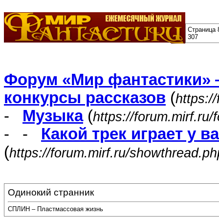
Страница 
307
Форум «Мир фантастики» 
конкурсы рассказов
(
https:/
-
Музыка
(
https://forum.mirf.ru
- -
Какой трек играет у в
(
https://forum.mirf.ru/showthread.p
Одинокий странник
СПЛИН – Пластмассовая жизнь