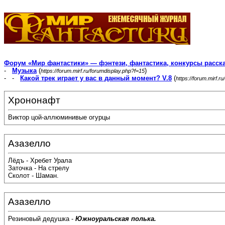
Форум «Мир фантастики» — фэнтези, фантастика, конкурсы расск
-
Музыка
(
)
https://forum.mirf.ru/forumdisplay.php?f=15
- -
Какой трек играет у вас в данный момент? V.8
(
https://forum.mirf.
Хрононафт
Виктор цой-аллюминивые огурцы
Азазелло
Лёдъ - Хребет Урала
Заточка - На стрелу
Сколот - Шаман.
Азазелло
Резиновый дедушка -
Южноуральская полька.