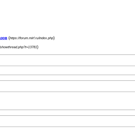
азов
(
)
https://forum.mirf.ru/index.php
)
ru/showthread.php?t=13781