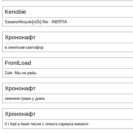
Kenobie
SawanoHiroyuki[nZk]:Rei - INERTIA
Хрононафт
в леонтьев-светофор
FrontLoad
Zubr -Мы не рабы
Хрононафт
земояне-трава у дома
Хрононафт
if i had a heart песня с опенга сериала викинги