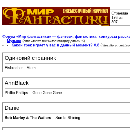
Страница
176 из
307
Форум «Мир фантастики» — фэнтези, фантастика, конкурсы расск
-
Музыка
(
)
https://forum.mirf.ru/forumdisplay.php?f=15
- -
Какой трек играет у вас в данный момент? V.8
(
https://forum.mirf.
Одинокий странник
Eisbrecher – Atem
AnnBlack
Phillip Phillips – Gone Gone Gone
Daniel
Bob Marley & The Wailers
– Sun Is Shining