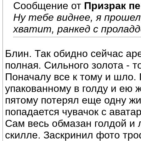
Сообщение от
Призрак пе
Ну тебе виднее, я прошел
хватит, ранкед с пролад
Блин. Так обидно сейчас ар
полная. Сильного золота - т
Поначалу все к тому и шло.
упакованному в голду и ею 
пятому потерял еще одну жи
попадается чувачок с аватар
Сам весь обмазан голдой и л
скилле. Заскринил фото троф