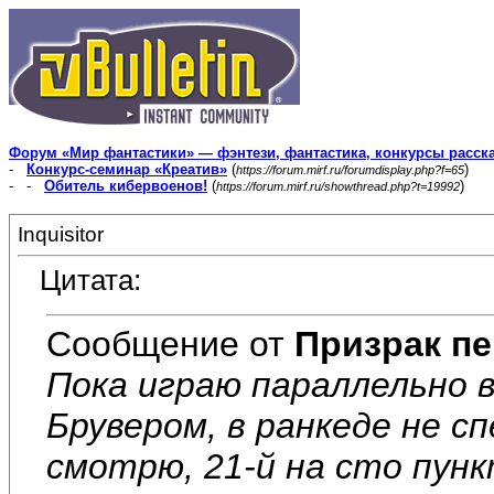
Форум «Мир фантастики» — фэнтези, фантастика, конкурсы расск
-
Конкурс-семинар «Креатив»
(
)
https://forum.mirf.ru/forumdisplay.php?f=65
- -
Обитель кибервоенов!
(
)
https://forum.mirf.ru/showthread.php?t=19992
Inquisitor
Цитата:
Сообщение от
Призрак пе
Пока играю параллельно в
Брувером, в ранкеде не с
смотрю, 21-й на сто пунк