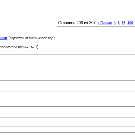
Страница 206 из 307
«
Первая
<
6
56
106
азов
(
)
https://forum.mirf.ru/index.php
)
ru/showthread.php?t=13781