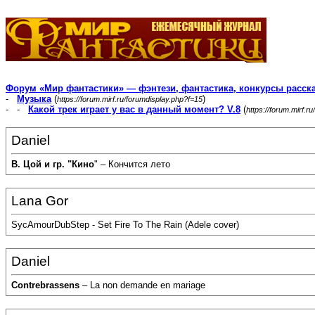
Форум «Мир фантастики» — фэнтези, фантастика, конкурсы расск
-
Музыка
(
)
https://forum.mirf.ru/forumdisplay.php?f=15
- -
Какой трек играет у вас в данный момент? V.8
(
https://forum.mirf.
Daniel
В. Цой и гр. "Кино
" – Кончится лето
Lana Gor
SycAmourDubStep - Set Fire To The Rain (Adele cover)
Daniel
Contrebrassens
– La non demande en mariage