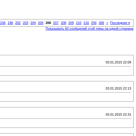
156
196
202
203
204
205
206
207
208
209
210
216
256
306
>
Последняя
»
Показывать 60 сообщений этой темы на одной странице
03.01.2015 22:09
03.01.2015 22:13
03.01.2015 22:31