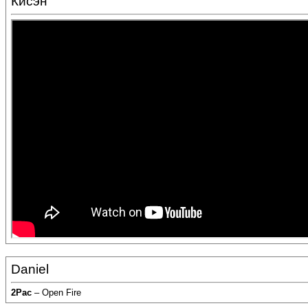
Кисэн
Daniel
2Pac
– Open Fire