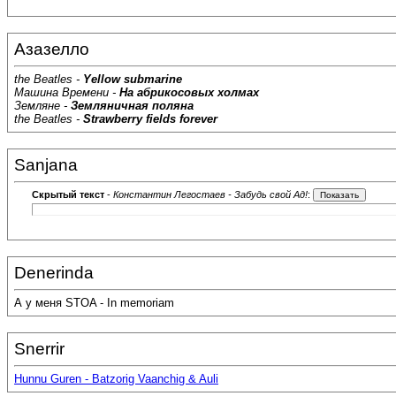
Азазелло
the Beatles -
Yellow submarine
Машина Времени -
На абрикосовых холмах
Земляне -
Земляничная поляна
the Beatles -
Strawberry fields forever
Sanjana
Скрытый текст
-
Константин Легостаев - Забудь свой Ад!
:
Denerinda
А у меня STOA - In memoriam
Snerrir
Hunnu Guren - Batzorig Vaanchig & Auli