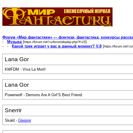
Форум «Мир фантастики» — фэнтези, фантастика, конкурсы расск
-
Музыка
(
)
https://forum.mirf.ru/forumdisplay.php?f=15
- -
Какой трек играет у вас в данный момент? V.8
(
https://forum.mirf.
Lana Gor
KMFDM - Viva La Mort!
Lana Gor
Powerwolf - Demons Are A Girl‘S Best Friend
Snerrir
Skald -
Gleipnir