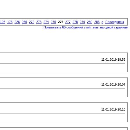
126
176
226
266
272
273
274
275
276
277
278
279
280
286
>
Последняя
»
Показывать 60 сообщений этой темы на одной странице
11.01.2019 19:52
11.01.2019 20:07
11.01.2019 20:10