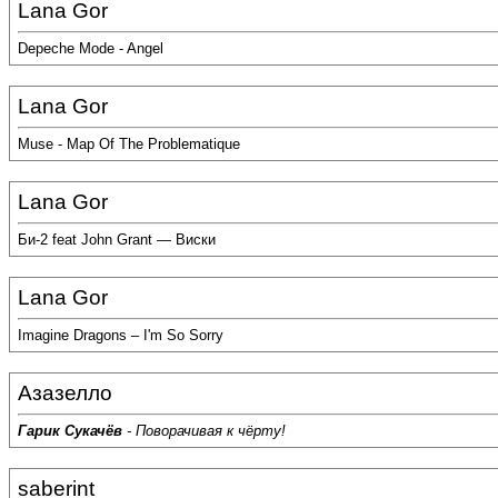
Lana Gor
Depeche Mode - Angel
Lana Gor
Muse - Map Of The Problematique
Lana Gor
Би-2 feat John Grant — Виски
Lana Gor
Imagine Dragons – I'm So Sorry
Азазелло
Гарик Сукачёв
- Поворачивая к чёрту!
saberint