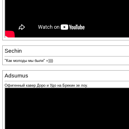
Sechin
"Как молоды мы были" =))))
Adsumus
Офигенный кавер Доро и Удо на Брекин зе лоу.