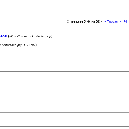
Страница 276 из 307
«
Первая
<
76
азов
(
)
https://forum.mirf.ru/index.php
)
ru/showthread.php?t=13781