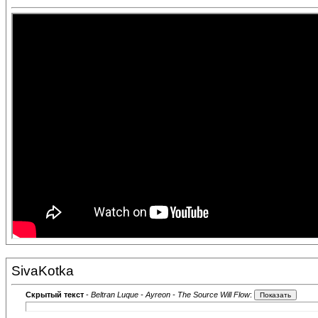
SivaKotka
Скрытый текст
-
Beltran Luque - Ayreon - The Source Will Flow
: