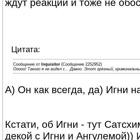
ждут реакции и тоже не обос
Цитата:
Сообщение от
Inquisitor
(Сообщение 2252952)
Ооооо! Такого я не видел с... Давно. Этот грязный, криминаль
А) Он как всегда, да) Игни на
Кстати, об Игни - тут Сатсх
декой с Игни и Ангулемой)) 