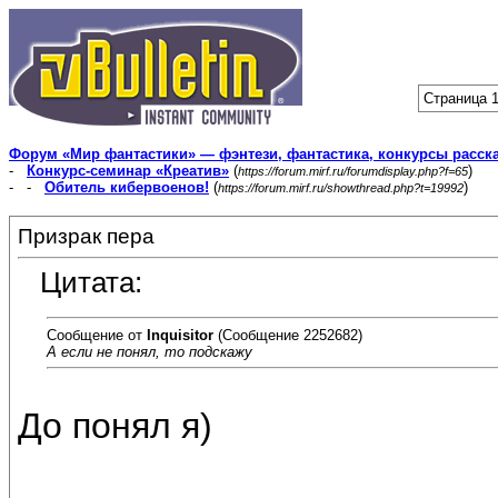
Страница 1
Форум «Мир фантастики» — фэнтези, фантастика, конкурсы расск
-
Конкурс-семинар «Креатив»
(
)
https://forum.mirf.ru/forumdisplay.php?f=65
- -
Обитель кибервоенов!
(
)
https://forum.mirf.ru/showthread.php?t=19992
Призрак пера
Цитата:
Сообщение от
Inquisitor
(Сообщение 2252682)
А если не понял, то подскажу
До понял я)