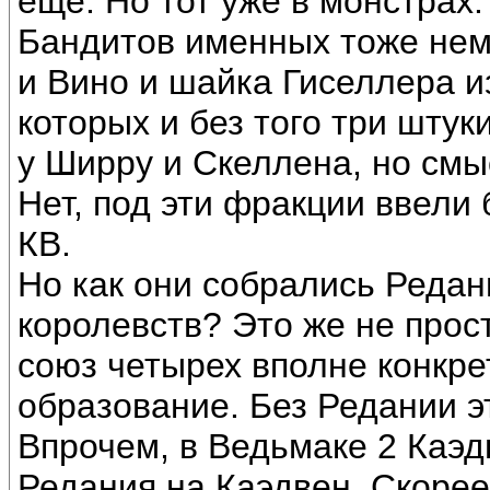
еще. Но тот уже в монстрах.
Бандитов именных тоже немн
и Вино и шайка Гиселлера и
которых и без того три шту
у Ширру и Скеллена, но смыс
Нет, под эти фракции ввели 
КВ.
Но как они собрались Реда
королевств? Это же не прос
союз четырех вполне конкре
образование. Без Редании э
Впрочем, в Ведьмаке 2 Каэд
Редания на Каэдвен. Скорее