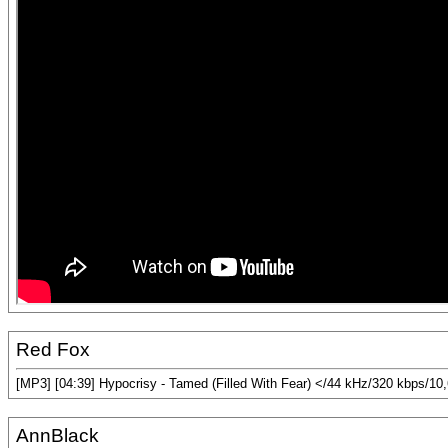
Red Fox
[MP3] [04:39] Hypocrisy - Tamed (Filled With Fear) </44 kHz/320 kbps/1
AnnBlack