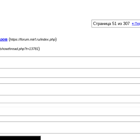
Страница 51 из 307
«
Пе
азов
(
)
https://forum.mirf.ru/index.php
)
ru/showthread.php?t=13781