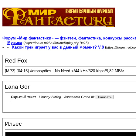
Форум «Мир фантастики» — фэнтези, фантастика, конкурсы расск
-
Музыка
(
)
https://forum.mirf.ru/forumdisplay.php?f=15
- -
Какой трек играет у вас в данный момент? V.8
(
https://forum.mirf.
Red Fox
[MP3] [04:15] #dropsydies - No Need </44 kHz/320 kbps/9,82 MB/>
Lana Gor
Скрытый текст
-
Lindsey Stirling - Assassin's Creed III
:
Ильес