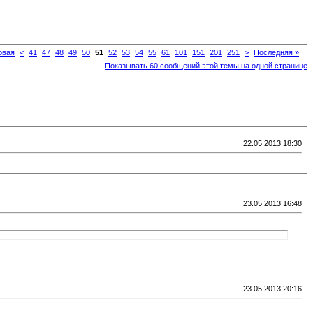
рвая
<
41
47
48
49
50
51
52
53
54
55
61
101
151
201
251
>
Последняя
»
Показывать 60 сообщений этой темы на одной странице
22.05.2013 18:30
23.05.2013 16:48
23.05.2013 20:16