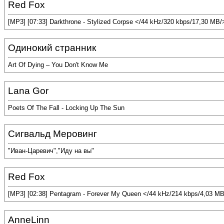
Red Fox
[MP3] [07:33] Darkthrone - Stylized Corpse </44 kHz/320 kbps/17,30 MB/
Одинокий странник
Art Of Dying – You Don't Know Me
Lana Gor
Poets Of The Fall - Locking Up The Sun
Сигвальд Меровинг
"Иван-Царевич","Иду на вы"
Red Fox
[MP3] [02:38] Pentagram - Forever My Queen </44 kHz/214 kbps/4,03 M
AnneLinn