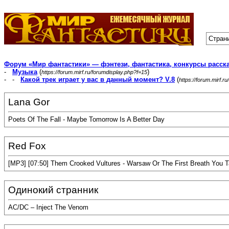
Страни
Форум «Мир фантастики» — фэнтези, фантастика, конкурсы расск
-
Музыка
(
)
https://forum.mirf.ru/forumdisplay.php?f=15
- -
Какой трек играет у вас в данный момент? V.8
(
https://forum.mirf.
Lana Gor
Poets Of The Fall - Maybe Tomorrow Is A Better Day
Red Fox
[MP3] [07:50] Them Crooked Vultures - Warsaw Or The First Breath You 
Одинокий странник
AC/DC – Inject The Venom