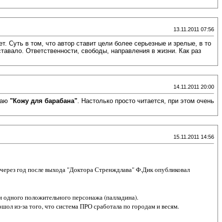
13.11.2011 07:56
. Суть в том, что автор ставит цели более серьезные и зрелые, в то
ставало. Ответственности, свободы, направления в жизни. Как раз
14.11.2011 20:00
итаю
"Кожу для барабана"
. Настолько просто читается, при этом очень
15.11.2011 14:56
о через год после выхода "Доктора Стренждлава" Ф.Дик опубликовал
ни одного положительного персонажа (палладина).
ол из-за того, что система ПРО сработала по городам и весям.