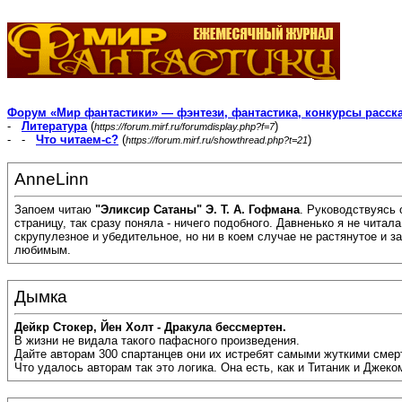
Форум «Мир фантастики» — фэнтези, фантастика, конкурсы расск
-
Литература
(
)
https://forum.mirf.ru/forumdisplay.php?f=7
- -
Что читаем-с?
(
)
https://forum.mirf.ru/showthread.php?t=21
AnneLinn
Запоем читаю
"Эликсир Сатаны" Э. Т. А. Гофмана
. Руководствуясь 
страницу, так сразу поняла - ничего подобного. Давненько я не чита
скрупулезное и убедительное, но ни в коем случае не растянутое и з
любимым.
Дымка
Дейкр Стокер, Йен Холт - Дракула бессмертен.
В жизни не видала такого пафасного произведения.
Дайте авторам 300 спартанцев они их истребят самыми жуткими смер
Что удалось авторам так это логика. Она есть, как и Титаник и Джеко