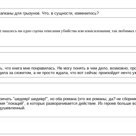
апканы для грызунов. Что, в сущности, изменилось?
е нашлось ни одно сцены описания убийства или изнасилования, так любимых
, что книга мне понравилась. Не могу понять в чем дело, возможно, пр
дила за сюжетом, а не просто ждала, что вот сейчас произойдет нечто у
ричать "шедевр! шедевр!", но оба романа (это же романы, да? не сборни
ния "локаций", в которых разворачивается действие. Из героев больше 
одушевленный.