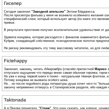
Гиселер
Сегодня закончил
"Заводной апельсин"
Энтони Бёрджесса.
После просмотра фильма у меня не возникло особенного желания озн
специфический сленг, который использует автор (по книге это явлен
привык.
В результате прочтения получил исключительное удовольствие от дан
Удивила концовка, которая расходится с финалом знаменитого фильм
Кубрик, созидающий собственное, психоделическое полотно предпоче
Не рискну рекомендовать эту тему массовому читателю, но для любит
Fictehappy
Закончил, наконец, читать
Абекромбри
(спасибо прелестной
Марико
з
отпускало ощущение что передо мною самая обычная героика, герои м
Но уже к концу первой книги я понял - натуральная тёмная фэнтези, 
Потому концовка не вызвала особого шока.
Но... но после подобного рода литературы душа хочет чего-то "боль
закончу непременно отпишусь в Сталкеровском разделе, ибо каждая 
Taktonada
А я Пехова прочитала,
"Страж"
. Что хочу сказать, как хорошо, однак