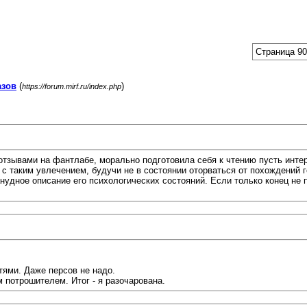
Страница 90
азов
(
)
https://forum.mirf.ru/index.php
отзывами на фантлабе, морально подготовила себя к чтению пусть инте
ла с таким увлечением, будучи не в состоянии оторваться от похождений
анудное описание его психологических состояний. Если только конец не 
тями. Даже персов не надо.
м потрошителем. Итог - я разочарована.