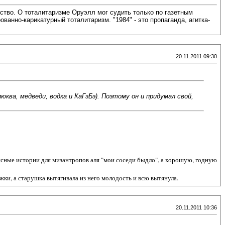
ество. О тоталитаризме Оруэлл мог судить только по газетным
ованно-карикатурный тоталитаризм. "1984" - это пропаганда, агитка-
20.11.2011 09:30
ква, медведи, водка и КаГэБэ). Поэтому он и придумал свой,
висные истории для мизантропов аля "мои соседи быдло", а хорошую, годную
жки, а старушка вытягивала из него молодость и всю вытянула.
20.11.2011 10:36