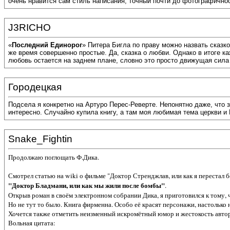
очень нравится сам стиль написания, точный почти до фотографично
J3RICHO
«
Последний Единорог
» Питера Бигла по праву можно назвать сказко
же время совершенно простые. Да, сказка о любви. Однако в итоге ка
любовь остается на заднем плане, словно это просто движущая сила 
Городецкая
Подсела я конкретно на Артуро Перес-Реверте. Непонятно даже, что з
интересно. Случайно купила книгу, а там моя любимая тема церкви и
Snake_Fightin
Продолжаю поглощать Ф.Дика.
Смотрел статью на wiki о фильме "Доктор Стренджлав, или как я перестал б
"Доктор Бладмани, или как мы жили после бомбы"
.
Открыв роман в своём электронном собрании Дика, я приготовился к тому, 
Но не тут то было. Книга фирменна. Особо её красят персонажи, настолько
Хочется также отметить неизменный искромётный юмор и жестокость автора.
Вольная цитата: