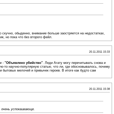
о скучно, обыденно, внимание больше заостряется на недостатках,
к, но пока что без второго фейл.
20.11.2011 15:33
и -
"Объявлено убийство"
. Леди Агату могу перечитывать снова и
ую-то научно-популярную статью, что ли, где обосновывалось, почему
и бытовых мелочей и привычек героев. В итоге как будто сам
20.11.2011 15:38
т очень успокаивающе.