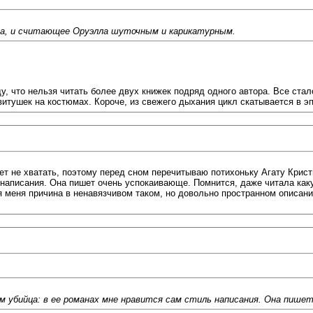
юза, и считающее Оруэлла шуточным и карикатурным.
у, что нельзя читать более двух книжек подряд одного автора. Все стал
тушек на костюмах. Короче, из свежего дыхания цикл скатывается в эпи
ет не хватать, поэтому перед сном перечитываю потихоньку Агату Крист
ль написания. Она пишет очень успокаивающе. Помнится, даже читала как
ля меня причина в ненавязчивом таком, но довольно пространном описани
м убийца: в ее романах мне нравится сам стиль написания. Она пише