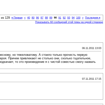
 из 129
«
Первая
<
40
80
86
87
88
89
90
91
92
93
94
100
>
Последняя
»
Показывать 60 сообщений этой темы на одной странице
06.11.2011 13:03
ресному, но тяжеловатому. А стоило только прочесть первую
 героя. Причем привлекают не столько они, сколько тщательное,
подкачает, то это произведение я с чистой совестью смогу назвать
07.11.2011 17:15