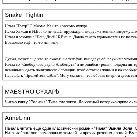
Snake_Fightin
Начал "Театр" С.Моэма. Как-то классово чуждо.
Искал Хаксли и И.Во, но не нашёл врукахприятнодержательныхинережуших
Начал и закончил "Пену Дней" Б.Виана. Давно такого удовольствия не получ
Возможно ещё что-то начинал.
Думал, может ещё что-то скачать на телефон, как вдруг обнаружил в уголо
Начал со "Свободного радио Альбемута" и не ошибся - роман подарил интер
невинными сдать политической полиции, чтоб остаться живым и на свободе.
Перешёл к "Пролейтесь слёзы". Могу сказать, что лобовая интрига здесь сам
MAESTRO CYXAPb
Читаю книгу "Религия" Тима Уиллокса. Добротный историко-приключен
AnneLinn
Начала читать еще один классический роман -
"Нана" Эмиля Золя
. 
Никаких "ангелов, замаранных землей" и прочих розовых соплей. Вме