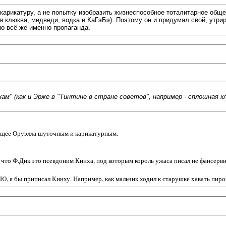
 карикатуру, а не попытку изобразить жизнеспособное тоталитарное общ
ая клюква, медведи, водка и КаГэБэ). Поэтому он и придумал свой, утрир
но всё же именно пропаганда.
 (как и Эрже в "Тинтине в стране советов", например - сплошная клю
ающее Оруэлла шуточным и карикатурным.
, что Ф.Дик это псевдоним Кинха, под которым король ужаса писал не фансер
Ю, я бы приписал Кинху. Например, как мальчик ходил к старушке хавать пиро