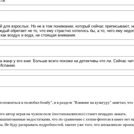
сти.
й для взрослых. Но не в том понимании, который сейчас приписывают, нет
ждый обретает не то, что ему страстно хотелось бы, а то, чего ему недо
как воздух и вода, не стоящая внимания.
а жанр у его книг. Больше всего похожи на детективы что ли. Сейчас ч
 Испании.
еспокоиться и полюбил бомбу", и в разделе "Влияние на культуру" заметил, чт
что автор играя на чужом поле (постапокалипсисе) станет нещадно лажать.
 нашпигованные недостатками, что по сравнению с хеппи-фентези в книге нет 
 Не буду раскрывать подробностей, хватит уже того, что апокалипсис произош