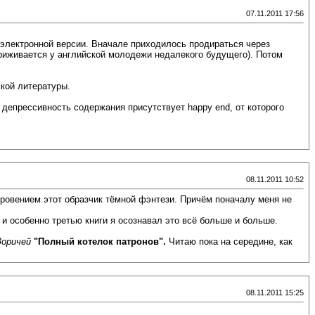
07.11.2011 17:56
 электронной версии. Вначале приходилось продираться через
 приживается у английской молодежи недалекого будущего). Потом
ской литературы.
депрессивность содержания присутствует happy end, от которого
08.11.2011 10:52
ткровением этот образчик тёмной фэнтези. Причём поначалу меня не
, и особенно третью книги я осознавал это всё больше и больше.
Зоричей
"Полный котелок патронов".
Читаю пока на середине, как
08.11.2011 15:25