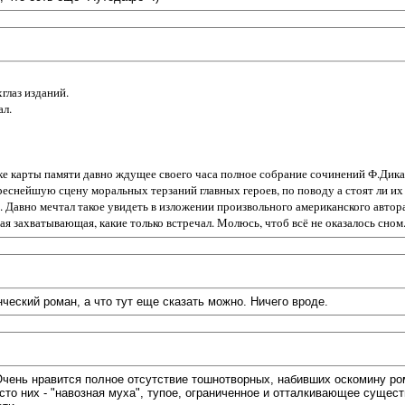
глаз изданий.
ал.
чке карты памяти давно ждущее своего часа полное собрание сочинений Ф.Дика
еснейшую сцену моральных терзаний главных героев, по поводу а стоят ли их
 Давно мечтал такое увидеть в изложении произвольного американского автора
ая захватывающая, какие только встречал. Молюсь, чтоб всё не оказалось сном
ческий роман, а что тут еще сказать можно. Ничего вроде.
Очень нравится полное отсутствие тошнотворных, набивших оскомину ром
сто них - "навозная муха", тупое, ограниченное и отталкивающее сущест