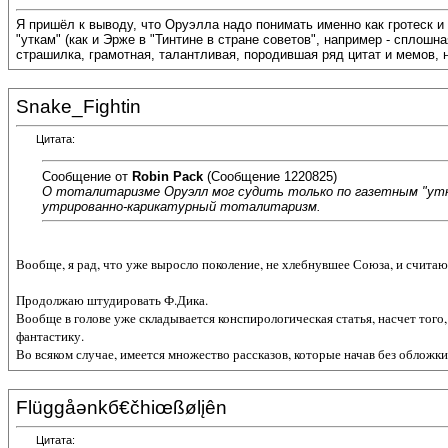
Я пришёл к выводу, что Оруэлла надо понимать именно как гротеск и
"уткам" (как и Эрже в "Тинтине в стране советов", например - сплошн
страшилка, грамотная, талантливая, породившая ряд цитат и мемов, 
Snake_Fightin
Цитата:
Сообщение от
Robin Pack
(Сообщение 1220825)
О тоталитаризме Оруэлл мог судить только по газетным "уткам"
утрированно-карикатурный тоталитаризм.
Вообще, я рад, что уже выросло поколение, не хлебнувшее Союза, и счит
Продолжаю штудировать Ф.Дика.
Вообще в голове уже складывается конспирологическая статья, насчет того
фантастику.
Во всяком случае, имеется множество рассказов, которые начав без обложки
Flüggåәnkб€čhiœßølįên
Цитата: