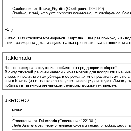
Сообщение от
Snake_Fightin
(Сообщение 1220829)
Вообще, я рад, что уже выросло поколение, не хлебнувшее Со
+1 :)
читаю "Пир стервятников\воронов" Мартина. Еще раз прихожу к вывод
этих чрезмерных детализациях, на манер описательства пищи или зави
Taktonada
Чо это народ на антиутопии пробило :) в преддверии выборов?
В силу тяжелой рабочей недели к ночи мозгов для восприятия начина
снова, и пофиг, кто там убийца: в ее романах мне нравится сам сти
книги Кристи (и не только ее) так успокаивающе действуют. Лично д
побывал в типичном английском сельском домике тех времен.
J3RICHO
Цитата:
Сообщение от
Taktonada
(Сообщение 1221081)
Леди Агату могу перечитывать снова и снова, и пофиг, кто та