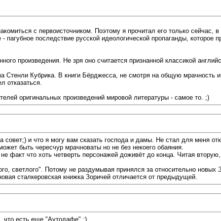
акомиться с первоисточником. Поэтому я прочитал его только сейчас, в
ие - пагубное последствие русской идеологической пропаганды, которое
ного произведения. Не зря оно считается признанной классикой англий
а Стенли Кубрика. В книги Бёрджесса, не смотря на общую мрачность и 
л отказаться.
елей оригинальных произведений мировой литературы - самое то. ;)
а совет;) и что я могу вам сказать господа и дамы. Не стал для меня о
ожет быть чересчур мрачноваты но не без некоего обаяния.
и не факт что хоть четверть персонажей доживёт до конца. Читая вторую
шого, светлого". Потому не раздумывая принялся за относительно новых
новая сталкеровская книжка Зоричей отличается от предыдущей.
о, что есть еще "Аутодафе" :)