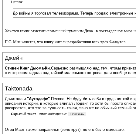
Цитата:
До войны я торговал телевизорами. Теперь продаю электронные к
Хочется также отметить пламенный гуманизм Дика - в постъядерном мире н
П.С. Мне кажется, что книгу читали разработчики всех трёх Фалаутов.
Джейн
Стивен Кинг Дьюма-Ки.
Серьезно размышляю над тем, чтобы признать
с интересом гадала над тайной маленького острова, да и вообще сле
Taktonada
Дочитала и
"Аутодафе"
Пехова. Не буду бить себя в грудь пяткой и к
описания историй, в которые влипал Людвиг, то хотя бы просто описа
раскроется, что это за сущность такая, явно же не обычный темный 
Скрытый текст
-
имею подозрение
:
Отец Март также понравился (зело крут), но его было маловато.