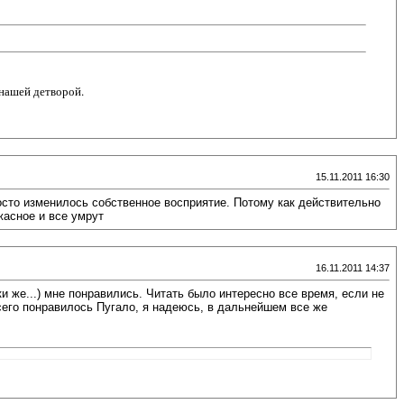
 нашей детворой.
15.11.2011 16:30
осто изменилось собственное восприятие. Потому как действительно
жасное и все умрут
16.11.2011 14:37
ки же...) мне понравились. Читать было интересно все время, если не
всего понравилось Пугало, я надеюсь, в дальнейшем все же