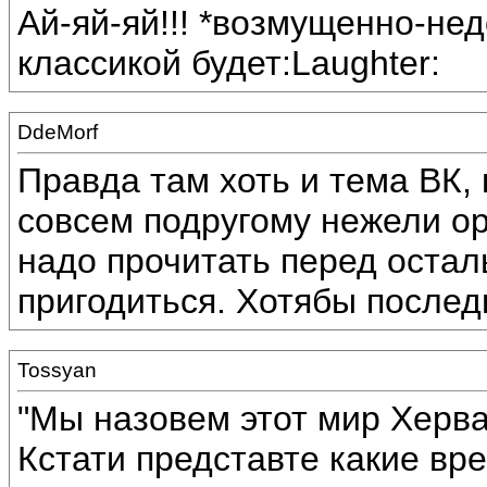
Ай-яй-яй!!! *возмущенно-не
классикой будет:Laughter:
DdeMorf
Правда там хоть и тема ВК,
совсем подругому нежели о
надо прочитать перед остал
пригодиться. Хотябы послед
Tossyan
"Мы назовем этот мир Херв
Кстати представте какие в