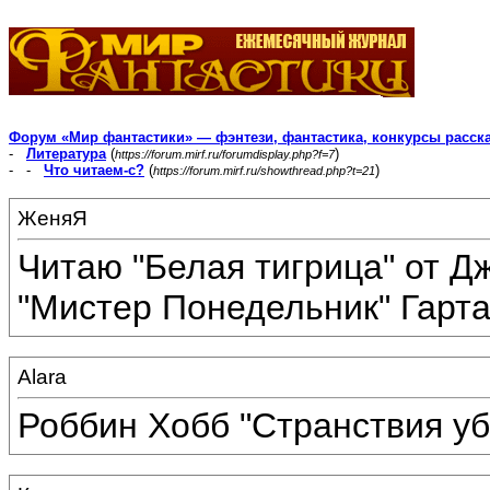
Форум «Мир фантастики» — фэнтези, фантастика, конкурсы расск
-
Литература
(
)
https://forum.mirf.ru/forumdisplay.php?f=7
- -
Что читаем-с?
(
)
https://forum.mirf.ru/showthread.php?t=21
ЖеняЯ
Читаю "Белая тигрица" от Д
"Мистер Понедельник" Гарта
Alara
Роббин Хобб "Странствия уб