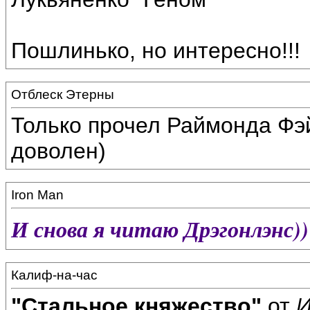
Пошлинько, но интересно!!!
Отблеск Этерны
Только прочел Раймонда Фэй
доволен)
Iron Man
И снова я читаю Дрэгонлэнс))
Калиф-на-час
"Стальное княжество"
от
И