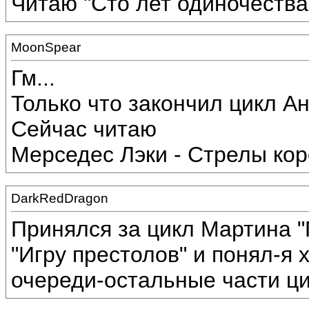
Читаю "Сто лет одиночества"
MoonSpear
Гм...
Только что закончил цикл А
Сейчас читаю
Мерседес Лэки - Стрелы ко
DarkRedDragon
Принялся за цикл Мартина 
"Игру престолов" и понял-я 
очереди-остальные части цик