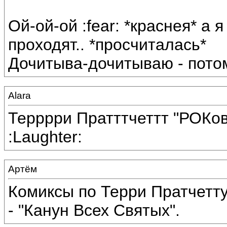
Ой-ой-ой :fear: *краснея* а 
проходят.. *просчиталась*
Дочитыва-дочитываю - потом
Alara
Терррри Пратттчеттт "РОКовая
:Laughter:
Артём
Комиксы по Терри Пратчетту
- "Канун Всех Святых".