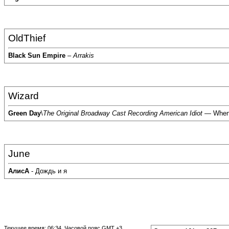
OldThief
Black Sun Empire
–
Arrakis
Wizard
Green Day
\
The Original Broadway Cast Recording American Idiot
— When 
June
АлисА
- Дождь и я
Текущее время:
06:34
. Часовой пояс GMT +3.