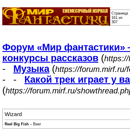
Страница
161 из
307
Форум «Мир фантастики» 
конкурсы рассказов
(
https:/
-
Музыка
(
https://forum.mirf.ru
- -
Какой трек играет у в
(
https://forum.mirf.ru/showthread.p
Wizard
Reel Big Fish
– Beer