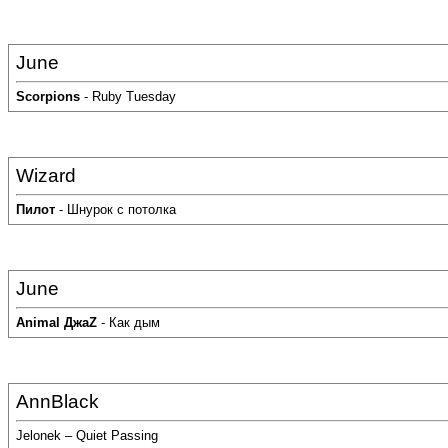
June
Scorpions
- Ruby Tuesday
Wizard
Пилот
- Шнурок с потолка
June
Animal ДжаZ
- Как дым
AnnBlack
Jelonek – Quiet Passing