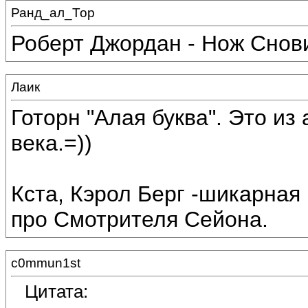
Ранд_ал_Тор
Роберт Джордан - Нож Снов
Лаик
Готорн "Алая буква". Это и
века.=))
Кста, Кэрол Берг -шикарная
про Смотрителя Сейона.
c0mmun1st
Цитата: