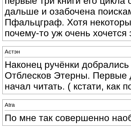
первые три книги его цикла
дальше и озабочена поискам
Пфальцграф. Хотя некоторых
почему-то уж очень хочется 
Астэн
Наконец ручёнки добрались
Отблесков Этерны. Первые д
начал читать. ( кстати, как 
Atra
По мне так совершенно наоб