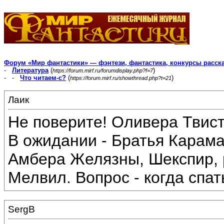
Форум «Мир фантастики» — фэнтези, фантастика, конкурсы расск
-
Литература
(
)
https://forum.mirf.ru/forumdisplay.php?f=7
- -
Что читаем-с?
(
)
https://forum.mirf.ru/showthread.php?t=21
Лаик
Не поверите! Оливера Твист
В ожидании - Братья Карама
Амбера Желязны, Шекспир, 
Мелвил. Вопрос - когда спат
SergB