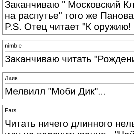
Заканчиваю " Московский К
на распутье" того же Панова
P.S. Отец читает "К оружию!
nimble
Заканчиваю читать "Рожден
Лаик
Мелвилл "Моби Дик"...
Farsi
Читать ничего длинного нель