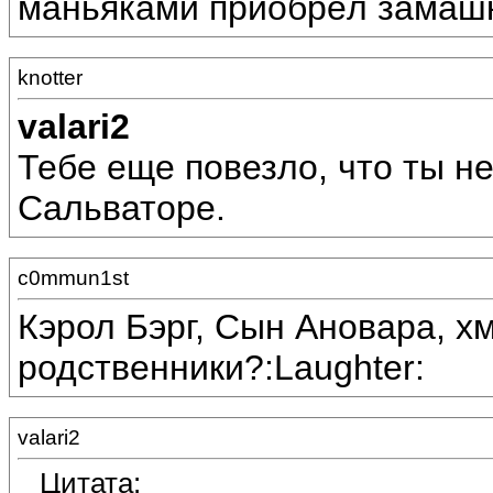
маньяками приобрёл замашки
knotter
valari2
Тебе еще повезло, что ты не
Сальваторе.
c0mmun1st
Кэрол Бэрг, Сын Ановара, хм
родственники?:Laughter:
valari2
Цитата: