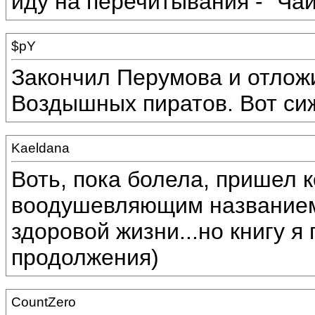
иду на перечитывания - "Ча
$pY
Закончил Перумова и отложил
Воздышных пиратов. Вот сиж
Kaeldana
Воть, пока болела, пришел к
воодушевляющим названием 
здоровой жизни...но книгу я
продолжения)
CountZero