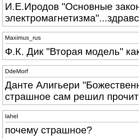
И.Е.Иродов "Основные зако
электромагнетизма"...здравс
Maximus_rus
Ф.К. Дик "Вторая модель" ка
DdeMorf
Данте Алигьери "Божественн
страшное сам решил прочита
Iahel
почему страшное?