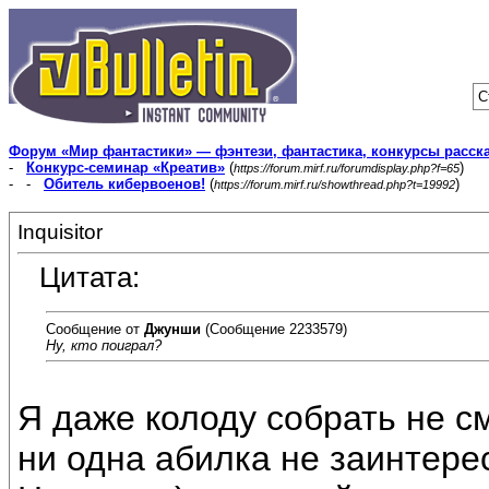
С
Форум «Мир фантастики» — фэнтези, фантастика, конкурсы расск
-
Конкурс-семинар «Креатив»
(
)
https://forum.mirf.ru/forumdisplay.php?f=65
- -
Обитель кибервоенов!
(
)
https://forum.mirf.ru/showthread.php?t=19992
Inquisitor
Цитата:
Сообщение от
Джунши
(Сообщение 2233579)
Ну, кто поиграл?
Я даже колоду собрать не см
ни одна абилка не заинтере