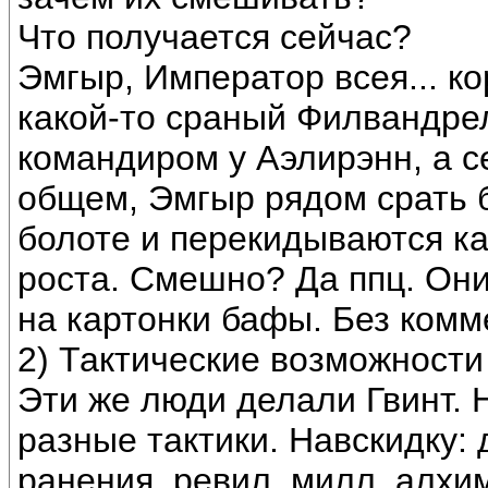
Что получается сейчас?
Эмгыр, Император всея... к
какой-то сраный Филвандрел
командиром у Аэлирэнн, а с
общем, Эмгыр рядом срать бы
болоте и перекидываются ка
роста. Смешно? Да ппц. Он
на картонки бафы. Без комм
2) Тактические возможности
Эти же люди делали Гвинт. Не
разные тактики. Навскидку: 
ранения, ревил, милл, алхи