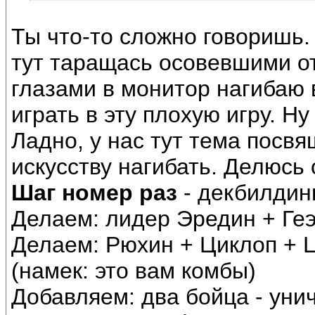
Ты что-то сложно говоришь.
тут таращась осовевшими о
глазами в монитор нагибаю 
играть в эту плохую игру. Ну
Ладно, у нас тут тема посв
искусству нагибать. Делюсь
Шаг номер раз
- декбилдинг
Делаем: лидер Эредин + Геэ
Делаем: Рюхин + Циклоп + 
(намек: это вам комбы)
Добавляем: два бойца - уни