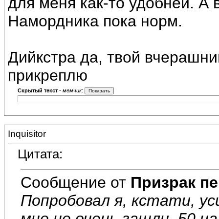
для меня как-то удобней. А 
Намордника пока норм.
Дийкстра да, твой вчерашни
прикреплю
Скрытый текст
-
мемчик
:
Inquisitor
Цитата:
Сообщение от
Призрак пе
Попробовал я, кстати, у
мне не очень зашли, 50 на