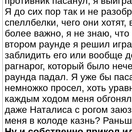
противник пасанул, я выигра
Я до сих пор так и не разоб
спеллбелки, чего они хотят, 
более важно, я не знаю, что
втором раунде я решил игра
заблидить его или вообще д
рагнарог, который было нече
раунда падал. Я уже бы пас
немножко просел, хоть уравн
каждым ходом меня обгонял, 
даже Наталиса с рогом заюз
меня в колоде казнь? Раньше
Ну и собственно прикол 