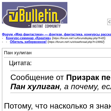
С
Форум «Мир фантастики» — фэнтези, фантастика, конкурсы расск
-
Конкурс-семинар «Креатив»
(
)
https://forum.mirf.ru/forumdisplay.php?f=65
- -
Обитель кибервоенов!
(
)
https://forum.mirf.ru/showthread.php?t=19992
Пан хулиган
Цитата:
Сообщение от
Призрак пе
Пан хулиган
, а почему, е
Потому, что насколько я зна