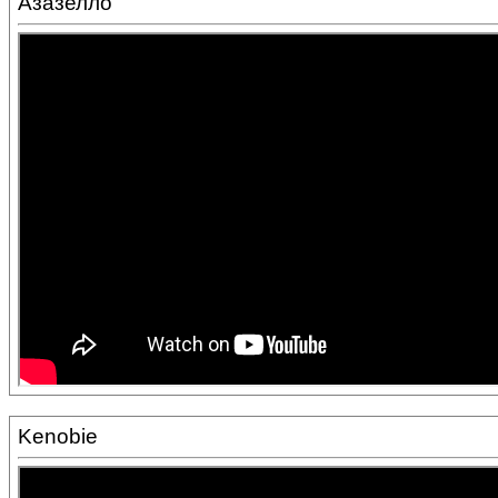
Азазелло
Kenobie