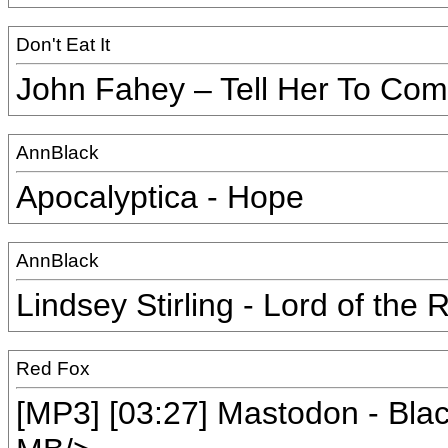
Don't Eat It
John Fahey – Tell Her To C
AnnBlack
Apocalyptica - Hope
AnnBlack
Lindsey Stirling - Lord of the
Red Fox
[MP3] [03:27] Mastodon - Bla