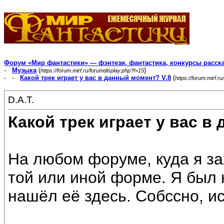
Форум «Мир фантастики» — фэнтези, фантастика, конкурсы расск
-
Музыка
(
)
https://forum.mirf.ru/forumdisplay.php?f=15
- -
Какой трек играет у вас в данный момент? V.8
(
https://forum.mirf.
D.A.T.
Какой трек играет у вас в
На любом форуме, куда я за
той или иной форме. Я был 
нашёл её здесь. Собссно, и