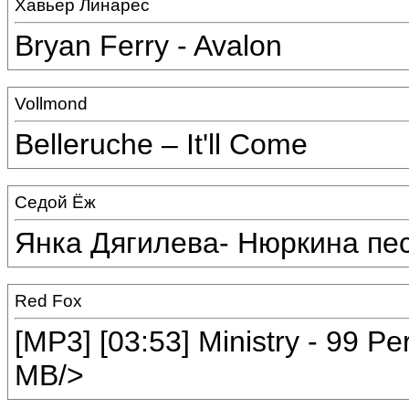
Хавьер Линарес
Bryan Ferry - Avalon
Vollmond
Belleruche – It'll Come
Седой Ёж
Янка Дягилева- Нюркина пе
Red Fox
[MP3] [03:53] Ministry - 99 P
MB/>