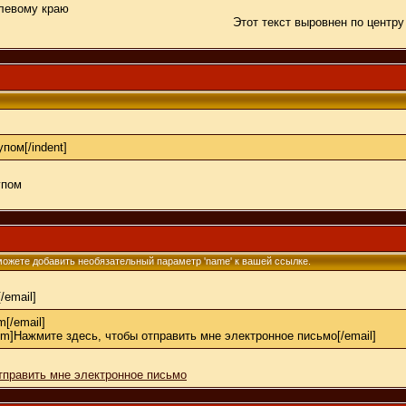
 левому краю
Этот текст выровнен по центру
упом[/indent]
упом
 можете добавить необязательный параметр 'name' к вашей ссылке.
[/email]
[/email]
om]Нажмите здесь, чтобы отправить мне электронное письмо[/email]
тправить мне электронное письмо