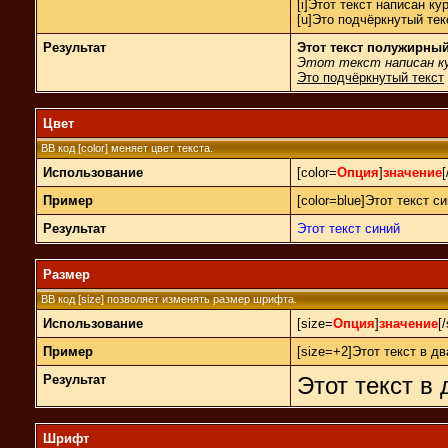
[i]Этот текст написан кур
[u]Это подчёркнутый текс
Результат
Этот текст полужирны
Этот текст написан к
Это подчёркнутый текст
Цвет
BB код [color] меняет цвет текста.
Использование
[color=
Опция
]
значение
[
Пример
[color=blue]Этот текст си
Результат
Этот текст синий
Размер
BB код [size] позволяет изменять размер шрифта.
Использование
[size=
Опция
]
значение
[
Пример
[size=+2]Этот текст в д
Результат
Этот текст в
Шрифт