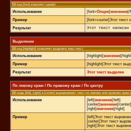
BB код [font] изменяет шрифт.
Использование
[font=
Опция
]
значение
[/
Пример
[font=courier]Этот текст
Результат
Этот текст написан
Выделение
BB код [highlight] позволяет выделить ваш текст.
Использование
[highlight]
значение
[/highl
Пример
[highlight]Этот текст выде
Результат
Этот текст выделен
По левому краю / По правому краю / По центру
BB коды [left], [right] и [center] выравнивают текст по левому или правому краю
Использование
[left]
значение
[/left]
[center]
значение
[/center]
[right]
значение
[/right]
Пример
[left]Этот текст выровнен
[center]Этот текст выров
[right]Этот текст выровн