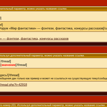
олнительный параметр, можно указать название ссылки.
l]
rl]
ru]Форум «Мир фантастики» — фэнтези, фантастика, конкурсы рассказов[/ur
 — фэнтези, фантастика, конкурсы рассказов
 Используя дополнительный параметр, можно указать название ссылки.
[/thread]
ы
]
значение
[/thread]
есь![/thread]
ообщения дан только как пример и может не ссылаться на существующую тему/сообще
wthread.php?t=42918
его номер (ID). Используя дополнительный параметр, можно указать название ссылки.