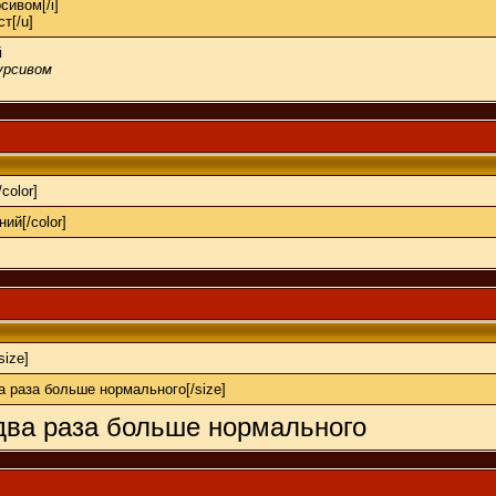
сивом[/i]
т[/u]
й
урсивом
/color]
ний[/color]
/size]
ва раза больше нормального[/size]
 два раза больше нормального