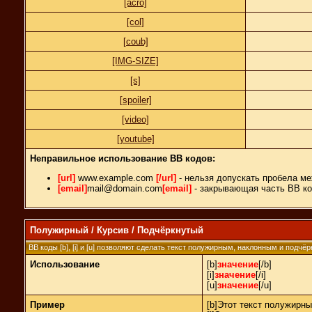
[acro]
[col]
[coub]
[IMG-SIZE]
[s]
[spoiler]
[video]
[youtube]
Неправильное использование BB кодов:
[url]
www.example.com
[/url]
- нельзя допускать пробела ме
[email]
mail@domain.com
[email]
- закрывающая часть BB ко
Полужирный / Курсив / Подчёркнутый
BB коды [b], [i] и [u] позволяют сделать текст полужирным, наклонным и подчё
Использование
[b]
значение
[/b]
[i]
значение
[/i]
[u]
значение
[/u]
Пример
[b]Этот текст полужирны