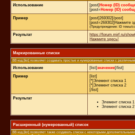
Использование
[post]
Номер (ID) сообщ
[post=
Номер (ID) сооб
Пример
[post]269302[/post]
[post=269302]Нажмите зд
(Предупреждение: ID темы/с
Результат
https://forum.mirf.ru/sh
Нажмите здесь!
Маркированные списки
BB код [list] позволяет создавать простые и нумерованные списки с различны
Использование
[list]
значение
[/list]
Пример
[list]
[*]Элемент списка 1
[*]Элемент списка 2
[/list]
Результат
Элемент списка 1
Элемент списка 2
Расширенный (нумерованный) список
BB код [list] позволяет также создавать списки с некоторыми дополнительным