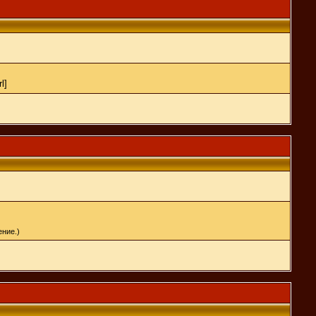
l]
ние.)