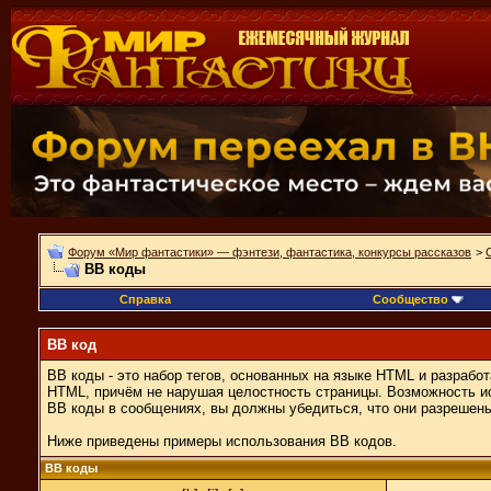
Форум «Мир фантастики» — фэнтези, фантастика, конкурсы рассказов
>
BB коды
Справка
Сообщество
BB код
BB коды - это набор тегов, основанных на языке HTML и разраб
HTML, причём не нарушая целостность страницы. Возможность и
BB коды в сообщениях, вы должны убедиться, что они разрешен
Ниже приведены примеры использования BB кодов.
BB коды