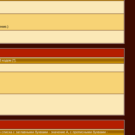
ние.)
кодом [*].
о списка с заглавными буквами - значение A, с прописными буквами -