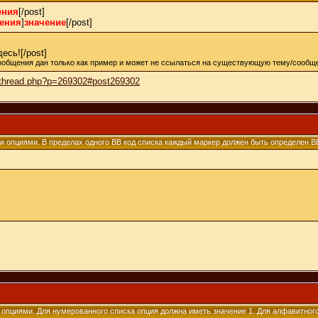
ения
[/post]
щения
]
значение
[/post]
есь![/post]
ообщения дан только как пример и может не ссылаться на существующую тему/сообще
owthread.php?p=269302#post269302
ми опциями. В пределах одного BB код списка каждый маркер должен быть определен BB 
и опциями. Для нумерованного списка опция должна иметь значение 1. Для алфавитног