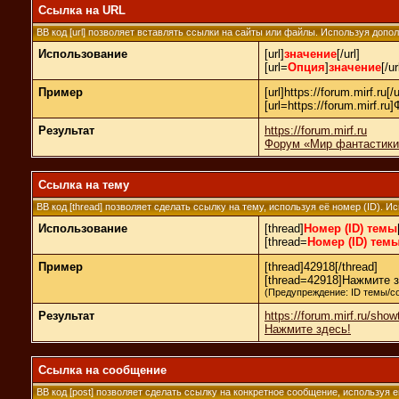
Ссылка на URL
BB код [url] позволяет вставлять ссылки на сайты или файлы. Используя доп
Использование
[url]
значение
[/url]
[url=
Опция
]
значение
[/ur
Пример
[url]https://forum.mirf.ru[/u
[url=https://forum.mirf.
Результат
https://forum.mirf.ru
Форум «Мир фантастики»
Ссылка на тему
BB код [thread] позволяет сделать ссылку на тему, используя её номер (ID).
Использование
[thread]
Номер (ID) темы
[thread=
Номер (ID) тем
Пример
[thread]42918[/thread]
[thread=42918]Нажмите зд
(Предупреждение: ID темы/с
Результат
https://forum.mirf.ru/sho
Нажмите здесь!
Ссылка на сообщение
BB код [post] позволяет сделать ссылку на конкретное сообщение, используя 