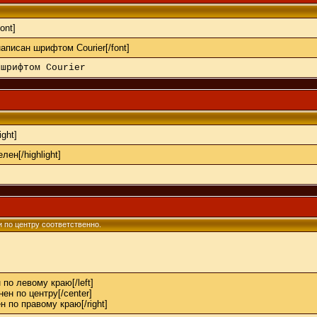
font]
 написан шрифтом Courier[/font]
 шрифтом Courier
ight]
лен[/highlight]
 и по центру соответственно.
 по левому краю[/left]
нен по центру[/center]
ен по правому краю[/right]