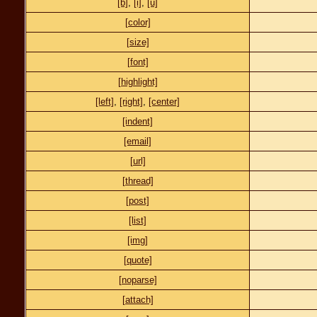
[b]
,
[i]
,
[u]
[color]
[size]
[font]
[highlight]
[left]
,
[right]
,
[center]
[indent]
[email]
[url]
[thread]
[post]
[list]
[img]
[quote]
[noparse]
[attach]