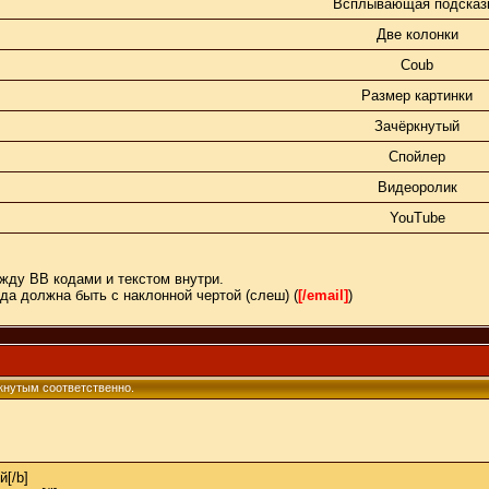
Всплывающая подсказ
Две колонки
Coub
Размер картинки
Зачёркнутый
Спойлер
Видеоролик
YouTube
жду BB кодами и текстом внутри.
да должна быть с наклонной чертой (слеш) (
[/email]
)
ркнутым соответственно.
й[/b]