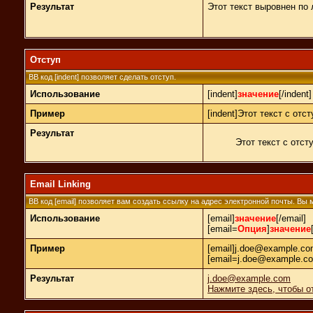
Результат
Этот текст выровнен по
Отступ
BB код [indent] позволяет сделать отступ.
Использование
[indent]
значение
[/indent]
Пример
[indent]Этот текст с отст
Результат
Этот текст с отст
Email Linking
BB код [email] позволяет вам создать ссылку на адрес электронной почты. Вы
Использование
[email]
значение
[/email]
[email=
Опция
]
значение
Пример
[email]j.doe@example.com
[email=j.doe@example.c
Результат
j.doe@example.com
Нажмите здесь, чтобы о