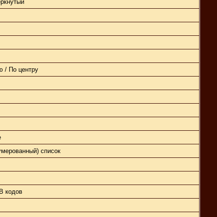
ёркнутый
 / По центру
е
умерованный) список
B кодов