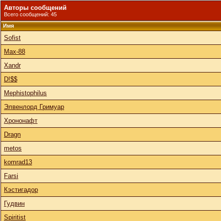
Авторы сообщений
Всего сообщений: 45
Имя
Sofist
Max-88
Xandr
D!$$
Mephistophilus
Элвенлорд Гримуар
Хрононафт
Dragn
metos
komrad13
Farsi
Кэстигадор
Гудвин
Spiritist