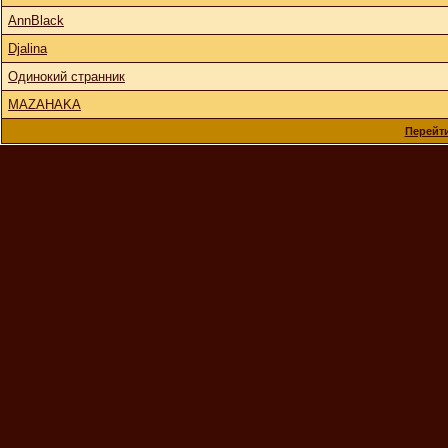
AnnBlack
Djalina
Одинокий странник
MAZAHAKA
Перейти