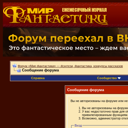
Форум «Мир фантастики» — фэнтези, фантастика, конкурсы рассказов
Сообщение форума
Справка
Сообщество
Сообщение форума
Вы не авторизованы на форуме или не 
Вы не авторизованы на форуме
У вас недостаточно прав для о
привилегированным функциям
Возможно, администратор откл
Вход