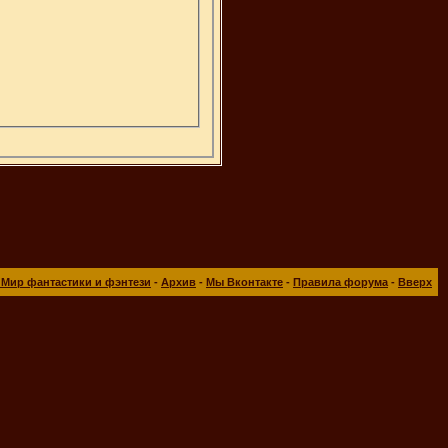
 Мир фантастики и фэнтези
-
Архив
-
Мы Вконтакте
-
Правила форума
-
Вверх