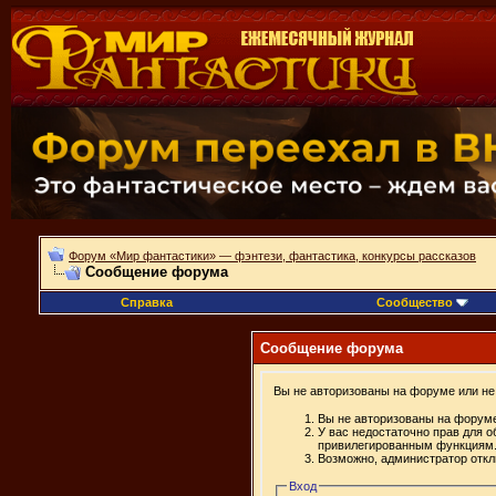
Форум «Мир фантастики» — фэнтези, фантастика, конкурсы рассказов
Сообщение форума
Справка
Сообщество
Сообщение форума
Вы не авторизованы на форуме или не 
Вы не авторизованы на форуме
У вас недостаточно прав для о
привилегированным функциям
Возможно, администратор откл
Вход