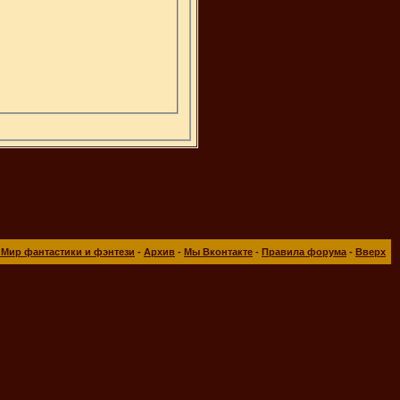
 Мир фантастики и фэнтези
-
Архив
-
Мы Вконтакте
-
Правила форума
-
Вверх