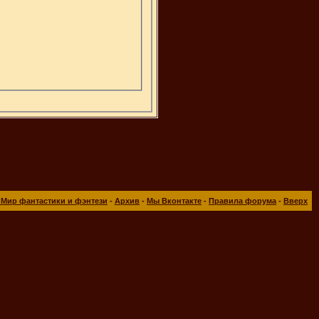
 Мир фантастики и фэнтези
-
Архив
-
Мы Вконтакте
-
Правила форума
-
Вверх