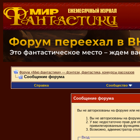
Форум «Мир фантастики» — фэнтези, фантастика, конкурсы рассказов
Сообщение форума
Справка
Сообщество
Сообщение форума
Вы не авторизованы на форуме или не 
Вы не авторизованы на форуме
У вас недостаточно прав для о
привилегированным функциям
Возможно, администратор откл
Вход