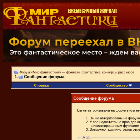
Форум «Мир фантастики» — фэнтези, фантастика, конкурсы рассказов
Сообщение форума
Справка
Сообщество
Сообщение форума
Вы не авторизованы на форуме или не 
Вы не авторизованы на форуме
У вас недостаточно прав для о
привилегированным функциям
Возможно, администратор откл
Вход