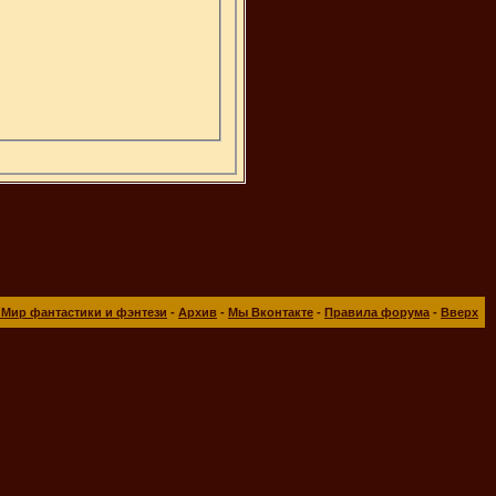
 Мир фантастики и фэнтези
-
Архив
-
Мы Вконтакте
-
Правила форума
-
Вверх