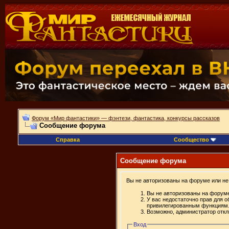
Форум «Мир фантастики» — фэнтези, фантастика, конкурсы рассказов
Сообщение форума
Справка
Сообщество
Сообщение форума
Вы не авторизованы на форуме или не 
Вы не авторизованы на форуме
У вас недостаточно прав для о
привилегированным функциям
Возможно, администратор откл
Вход