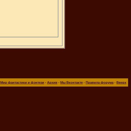
 Мир фантастики и фэнтези
-
Архив
-
Мы Вконтакте
-
Правила форума
-
Вверх