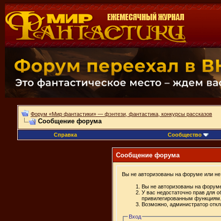
Форум «Мир фантастики» — фэнтези, фантастика, конкурсы рассказов
Сообщение форума
Справка
Сообщество
Сообщение форума
Вы не авторизованы на форуме или не 
Вы не авторизованы на форуме
У вас недостаточно прав для о
привилегированным функциям
Возможно, администратор откл
Вход