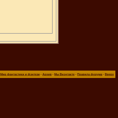
 Мир фантастики и фэнтези
-
Архив
-
Мы Вконтакте
-
Правила форума
-
Вверх