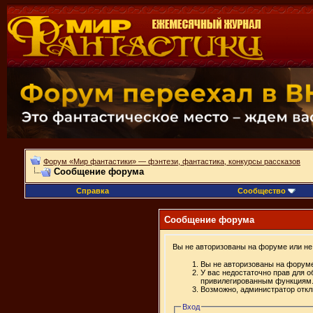
Форум «Мир фантастики» — фэнтези, фантастика, конкурсы рассказов
Сообщение форума
Справка
Сообщество
Сообщение форума
Вы не авторизованы на форуме или не 
Вы не авторизованы на форуме
У вас недостаточно прав для о
привилегированным функциям
Возможно, администратор откл
Вход