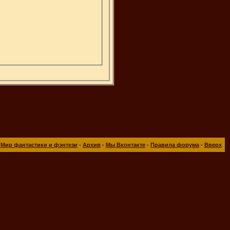
 Мир фантастики и фэнтези
-
Архив
-
Мы Вконтакте
-
Правила форума
-
Вверх