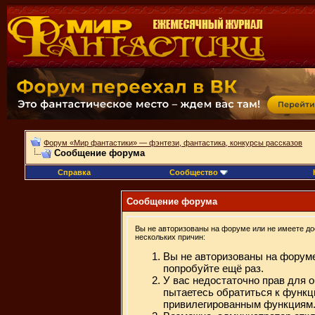
Форум «Мир фантастики» — фэнтези, фантастика, конкурсы рассказов
Сообщение форума
Справка
Сообщество
Сообщение форума
Вы не авторизованы на форуме или не имеете дос
нескольких причин:
Вы не авторизованы на форуме
попробуйте ещё раз.
У вас недостаточно прав для 
пытаетесь обратиться к функц
привилегированным функциям