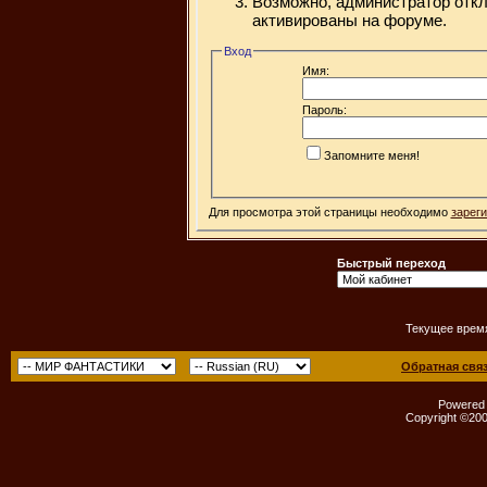
Возможно, администратор откл
активированы на форуме.
Вход
Имя:
Пароль:
Запомните меня!
Для просмотра этой страницы необходимо
зарег
Быстрый переход
Текущее врем
Обратная свя
Powered b
Copyright ©2000