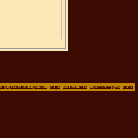
 Мир фантастики и фэнтези
-
Архив
-
Мы Вконтакте
-
Правила форума
-
Вверх