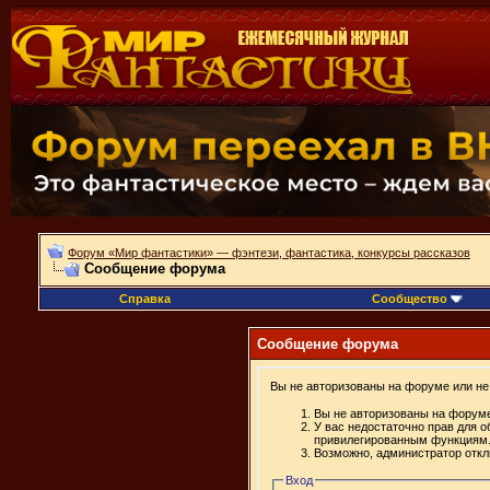
Форум «Мир фантастики» — фэнтези, фантастика, конкурсы рассказов
Сообщение форума
Справка
Сообщество
Сообщение форума
Вы не авторизованы на форуме или не 
Вы не авторизованы на форуме
У вас недостаточно прав для о
привилегированным функциям
Возможно, администратор откл
Вход