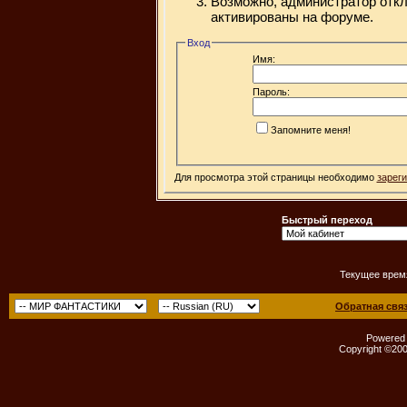
Возможно, администратор откл
активированы на форуме.
Вход
Имя:
Пароль:
Запомните меня!
Для просмотра этой страницы необходимо
зарег
Быстрый переход
Текущее врем
Обратная свя
Powered b
Copyright ©2000