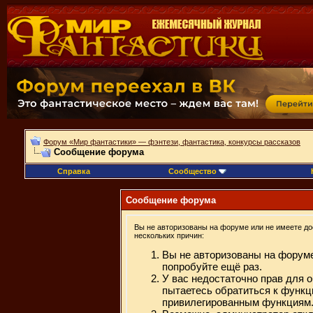
Форум «Мир фантастики» — фэнтези, фантастика, конкурсы рассказов
Сообщение форума
Справка
Сообщество
Сообщение форума
Вы не авторизованы на форуме или не имеете дос
нескольких причин:
Вы не авторизованы на форуме
попробуйте ещё раз.
У вас недостаточно прав для 
пытаетесь обратиться к функц
привилегированным функциям